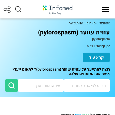
אינפומד
מונחים
עווית שוער
עווית שוער (pylorospasm)
pylorospasm
זמן קריאה:
1 דקות
קרא עוד
רוצה להתייעץ על עווית שוער (pylorospasm)? לתאום ייעוץ
אישי עם המומחים שלנו: