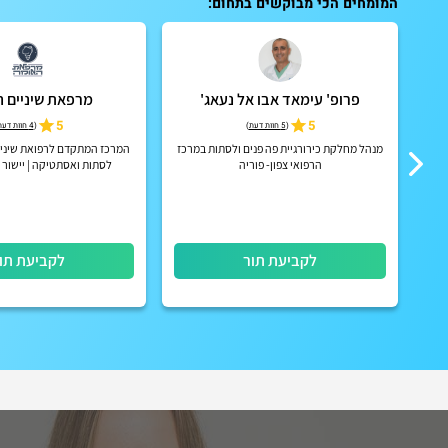
המומחים הכי מבוקשים בתחום:
פרופ' עימאד אבו אל נעאג'
מרפאת שיניים 
קום
5
5
(
5 חוות דעת
)
(
4 חוות דעת
"א.
מנהל מחלקת כירורגיית פה פנים ולסתות במרכז
המרכז המתקדם לרפואת שיניים 
הרפואי צפון- פוריה
לסתות ואסתטיקה | יישור 
Invisalign
לקביעת תור
לקביעת תו