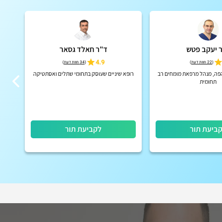
 יעקב פטש
ד"ר חאלד גסאר
הג
4.9
(
22 חוות דעת
)
(
34 חוות דעת
)
פה, מנהל מרפאת מומחים רב
רופא שיניים שעוסק בתחומי שתלים ואסתטיקה
מרפ
תחומית
ביעת תור
לקביעת תור