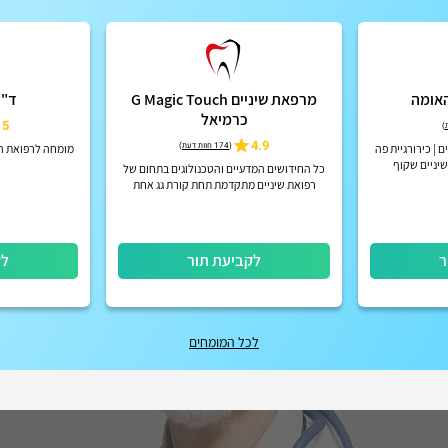
האומה
מרפאת שיניים G Magic Touch
ד"ר
כרמיאל
5
)
4.9
(
174 חוות דעת
)
| כירורגיית פה
מומחה לרפואת ה
שיניים שקוף
כל החידושים המדעיים והטכנולוגים בתחום של
רפואת שיניים מתקדמת תחת קורת גג אחת
ר
לקביעת תור
לק
לכל המומחים