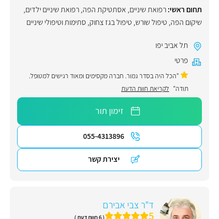
תחום ראשי:
רפואת שיניים
,
אסתטיקת הפה
,
רפואת שיניים ילדים
,
שיקום הפה
,
טיפול שורש
,
טיפול בגז צחוק
,
סתימות וטיפולי שיניים
תל אביב יפו
פרטי
"הכל היה בסדר גמור. חברה מקסימים ומאוד רגישים למטופל.
תודה"
לקריאת חוות הדעת
זימון תור
055-4313896
יצירת קשר
ד"ר צבי אבירם
5
( 6 חוות דעת )