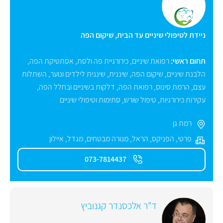
ניידת לטיפולי שיניים עד הבית, שיקום הפה
תחום ראשי:
רפואת שיניים
,
כירורגיית פה ולסת
,
אסתטיקת הפה
,
הלבנת שיניים
,
שיקום הפה
,
שיננית
,
שיננית לילדים ונוער
,
השתלות
עצם
,
הרמת סינוס
,
רפואת הפה
,
דלקות בשיניים ובחלל הפה
,
עקירות כירורגיות
,
טיפול שורש
,
סתימות וטיפולי שיניים
רמת גן
פרטי
,
הפניקס
,
הראל
,
מנורה מבטחים
,
מגדל
,
איילון
073-7814437
ד"ר אלכסנדר קגנוביץ