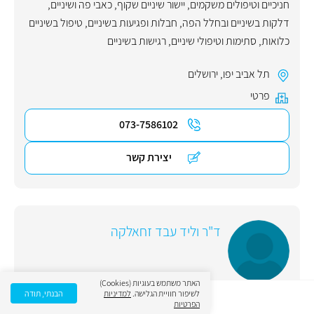
חניכיים וטיפולים משקמים
,
יישור שיניים שקוף
,
כאבי פה ושיניים
,
דלקות בשיניים ובחלל הפה
,
חבלות ופגיעות בשיניים
,
טיפול בשיניים
כלואות
,
סתימות וטיפולי שיניים
,
רגישות בשיניים
תל אביב יפו
,
ירושלים
פרטי
073-7586102
יצירת קשר
ד"ר וליד עבד זחאלקה
האתר משתמש בעוגיות (Cookies)
לשיפור חוויית הגלישה.
למדיניות
הבנתי, תודה
הפרטיות
תחום ראשי:
רפואת שיניים
,
אסתטיקת הפה
,
הלבנת שיניים
,
שיקום