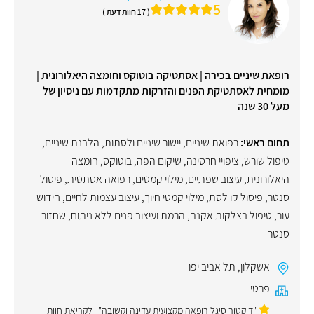
5
( 17 חוות דעת )
רופאת שיניים בכירה | אסתטיקה בוטוקס וחומצה היאלורונית |
מומחית לאסתטיקת הפנים והזרקות מתקדמות עם ניסיון של
מעל 30 שנה
תחום ראשי:
רפואת שיניים
,
יישור שיניים ולסתות
,
הלבנת שיניים
,
טיפול שורש
,
ציפויי חרסינה
,
שיקום הפה
,
בוטוקס
,
חומצה
היאלורונית
,
עיצוב שפתיים
,
מילוי קמטים
,
רפואה אסתטית
,
פיסול
סנטר
,
פיסול קו לסת
,
מילוי קמטי חיוך
,
עיצוב עצמות לחיים
,
חידוש
עור
,
טיפול בצלקות אקנה
,
הרמת ועיצוב פנים ללא ניתוח
,
שחזור
סנטר
אשקלון
,
תל אביב יפו
פרטי
"דוקטור סיגל רופאה מקצועית עדינה וקשובה"
לקריאת חוות