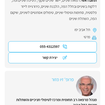
תחום ראשי:
רפואת שיניים
,
יישור שיניים שקוף
,
היגיינת שיניים ופה
,
דלקות בשיניים ובחלל הפה
,
הלבנת שיניים
,
כירורגיית לייזר
פלסטית
,
סתימות וטיפולי שיניים
,
טיפולים אסתטיים לשיניים
,
שיקום
הפה
,
השתלת שיניים
תל אביב יפו
פרטי
055-4312597
יצירת קשר
פרופ' זיו מזור
מנהל מרפאה רב תחומית ומרכז לטיפולי חניכיים והשתלות
שיניים בתל אביב