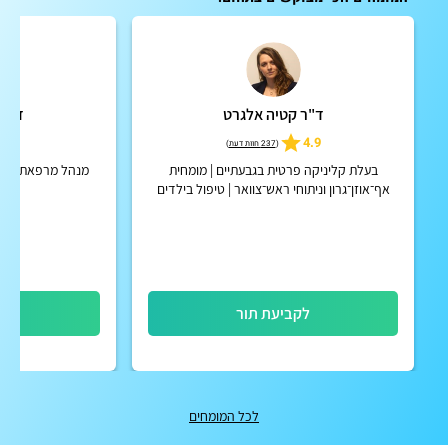
ד"ר קטיה אלגרט
ד"ר 
4.9
4.9
(
237 חוות דעת
)
בעלת קליניקה פרטית בגבעתיים | מומחית
מנהל מרפאת סחרחו
אף־אוזן־גרון וניתוחי ראש־צוואר | טיפול בילדים
ומבוגרים בצורה מקצועית ואישית
לקביעת תור
לק
לכל המומחים