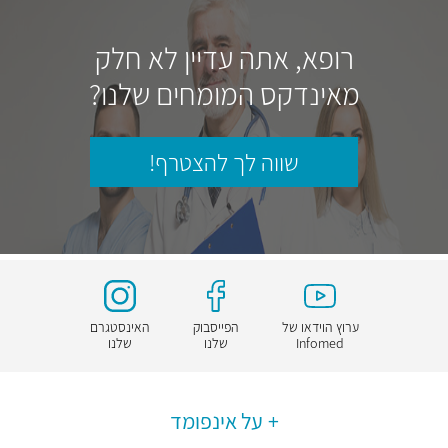
רופא, אתה עדיין לא חלק
מאינדקס המומחים שלנו?
שווה לך להצטרף!
ערוץ הוידאו של
הפייסבוק
האינסטגרם
Infomed
שלנו
שלנו
על אינפומד