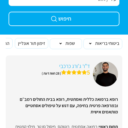
חיפוש
ביטוחי בריאות
שפות
זימון תור אונליין
הרופא
ד"ר ג'ורג כרכבי
5
( 28 חוות דעת )
רופא ברפואה כללית ואסתטית, רופא בבית החולים רמב״ם
ובמרפאה פרטית בחיפה, עם דגש על טיפולים אסתטיים
מותאמים אישית
תחום ראשי:
רפואה אסתטית
,
בוטוקס
,
פיסול סנטר
,
מילוי קמטים
,