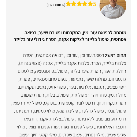
5
( 6 חוות דעת )
מומחה לרפואת עור ומין, התקרחות ונשירת שיער, רפואה
אסתטית, טיפול בלייזר לצלקות אקנה, הסרת גידולי עור בלייזר
תחום ראשי:
רפואת עור ומין
,
עור ומין
,
רפואה אסתטית
,
הסרת
צלקות בלייזר
,
הסרת צלקות אקנה בלייזר
,
אקנה (פצעי בגרות)
,
החלקת העור
,
הסרת שיער בלייזר
,
טיפול בפיגמנטציה
,
מולסקום
קונטגיוזום
,
מחלות שיער
,
נגעי עור
,
נגעים טרום ממאירים
,
פטרת
,
ריפוי פצעים
,
תגובות אלרגיות בעור
,
פסוריאזיס
,
נגעים וסקולריים
,
מחלות מין
,
כירורגיה דרמטולוגית
,
טיפול ביבלות
,
הסרת שומות
,
הסרת נקודות חן
,
דרמטולוגיה קוסמטית
,
בוטוקס
,
טיפול לייזר רפואי
,
פיסול סנטר
,
פיסול קו לסת
,
פילינג רפואי
,
מילוי קמטים
,
הזעת יתר
,
הרמת ועיצוב פנים ללא ניתוח
,
טיפול בצלקות אקנה
,
רוזציאה
,
חומצה היאלורונית
,
פיסול פנים והצערת עור הפנים והצוואר
,
מילוי
שקעי עיניים
,
מילוי נפחים
,
עיצוב שפתיים
,
מילוי קמטי חיוך
,
עיצוב