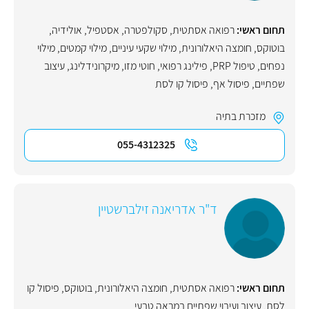
תחום ראשי:
רפואה אסתטית
,
סקולפטרה
,
אסטפיל
,
אולידיה
,
בוטוקס
,
חומצה היאלורונית
,
מילוי שקעי עיניים
,
מילוי קמטים
,
מילוי
נפחים
,
טיפול PRP
,
פילינג רפואי
,
חוטי מזו
,
מיקרונידלינג
,
עיצוב
שפתיים
,
פיסול אף
,
פיסול קו לסת
מזכרת בתיה
055-4312325
ד"ר אדריאנה זילברשטיין
תחום ראשי:
רפואה אסתטית
,
חומצה היאלורונית
,
בוטוקס
,
פיסול קו
לסת
,
עיצוב ועיבוי שפתיים במראה טבעי