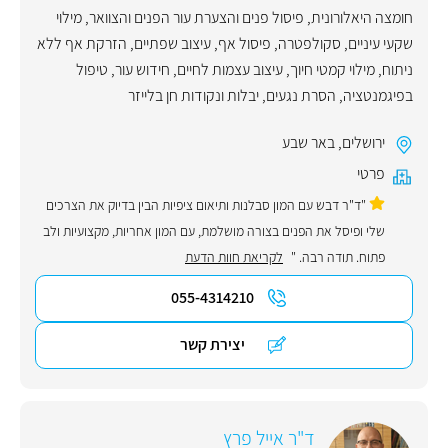
חומצה היאלורונית
,
פיסול פנים והצערת עור הפנים והצוואר
,
מילוי
שקעי עיניים
,
סקולפטרה
,
פיסול אף
,
עיצוב שפתיים
,
הזרקת אף ללא
ניתוח
,
מילוי קמטי חיוך
,
עיצוב עצמות לחיים
,
חידוש עור
,
טיפול
בפיגמנטציה
,
הסרת נגעים, יבלות ונקודות חן בלייזר
ירושלים
,
באר שבע
פרטי
"ד"ר דבש עם המון סבלנות ותיאום ציפיות הבין בדיוק את הצרכים
שלי ופיסל את הפנים בצורה מושלמת, עם המון אחריות, מקצועיות ולב
פתוח. תודה רבה. "
לקריאת חוות הדעת
055-4314210
יצירת קשר
ד"ר אייל פרץ