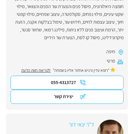
חומצה היאלורונית
,
פיסול פנים והצערת עור הפנים והצוואר
,
מילוי
שקעי עיניים
,
מילוי נפחים
,
סקולפטרה
,
עיצוב שפתיים
,
מילוי קמטי
חיוך
,
עיצוב עצמות לחיים
,
חידוש עור
,
טיפול בצלקות אקנה
,
הזעת
יתר
,
הרמת ועיצוב פנים ללא ניתוח
,
פילינג רפואי
,
שחזור סנטר
,
מיקרונידלינג
,
פיסול קו לסת
,
הצערת עור הידיים
חיפה
פרטי
"רופא עדין ורגיש אחזור אליו בשמחה"
לקריאת חוות הדעת
055-4313727
יצירת קשר
ד"ר ינאי דור