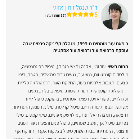
ד"ר שנטל זיתון-אזוגי
5
( 17 חוות דעת )
רופאת עור מומחית מ-1993, מנהלת קליניקה פרטית שבה
עוסקת ברפואת עור ורפואת עור אסתטית
תחום ראשי:
עור ומין
,
אקנה (פצעי בגרות)
,
טיפול בפיגמנטציה
,
מולסקום קונטגיוזום
,
נגעי עור
,
נגעים טרום ממאירים
,
פטרת
,
ריפוי
פצעים
,
תגובות אלרגיות בעור
,
החלקת העור
,
דרמטולוגיה כללית
,
דרמטולוגיה קוסמטית
,
הסרת שומות
,
טיפול ביבלות
,
נגעים
וסקולריים
,
פסוריאזיס
,
רפואה אסתטית
,
בוטוקס
,
טיפול לייזר
אסתטי
,
הצערת עור הידיים
,
פיסול קו לסת
,
פילינג רפואי
,
הזעת יתר
,
רוזציאה
,
חומצה היאלורונית
,
מילוי שקעי עיניים
,
מילוי קמטים
,
מילוי
נפחים
,
פיסול אף
,
עיצוב שפתיים
,
פיסול פנים והצערת עור הפנים
והצוואר
,
הזעת יתר בבית השחי
,
טיפול בצלקות אקנה
,
הזרקת אף