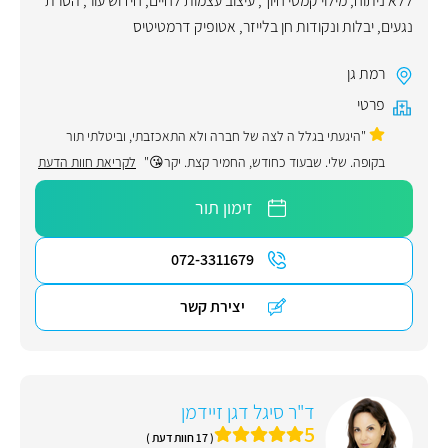
ללא ניתוח
,
מילוי קמטי חיוך
,
עיצוב עצמות לחיים
,
חידוש עור
,
הסרת
נגעים, יבלות ונקודות חן בלייזר
,
אטופיק דרמטיטיס
רמת גן
פרטי
"היגעתי בגלל ה לצה של חברה ולא התאכזבתי, וביטלתי תור
בקופה. שלי. שבעוד כחודש, החמיר קצת. יקר😘"
לקריאת חוות הדעת
זימון תור
072-3311679
יצירת קשר
ד"ר סיגל דגן זיידמן
5
( 17 חוות דעת )