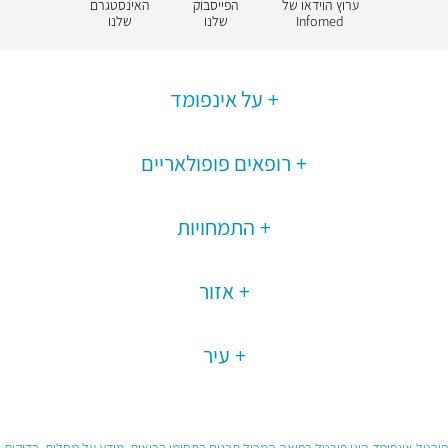
ערוץ הוידאו של
הפייסבוק
האינסטגרם
Infomed
שלנו
שלנו
על אינפומד
רופאים פופולאריים
התמחויות
אזור
עיר
פורטל אינפומד הינו פורטל רפואה המכיל תכנים בתחומי בריאות, מידע על מחלות, בדיקות,