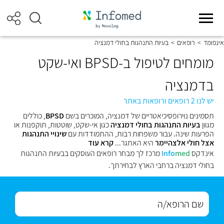
אינפומד
>
רופאים
>
בעיות התנהגות בחולי דמנציה
מומחים לטיפול ב-BPSD ואי-שקט
בדמנציה
יש לנו 2 רופאים ורופאות באתר
תסמינים נוירופסיכיאטריים של דמנציה, המוכרים בשם
BPSD
, כוללים
מגוון
בעיות התנהגות בחולי דמנציה
כגון אי-שקט, שוטטות, תוקפנות או
הפרעות שינה. עבור משפחות רבות, ההתמודדות עם
שינויי התנהגות
אצל חולי אלצהיימר
היא האתגר...
קרא עוד
אינדקס
med
Info
מרכז לך מבחר רופאים העוסקים בבעיות התנהגות
בחולי דמנציה ברחבי הארץ לבחירתך.