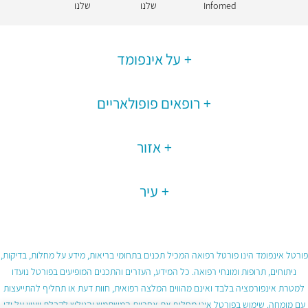
Infomed
שלנו
שלנו
על אינפומד
רופאים פופולאריים
אזור
עיר
פורטל אינפומד הינו פורטל רפואה המכיל תכנים בתחומי בריאות, מידע על מחלות, בדיקות,
ניתוחים, תרופות ומונחי רפואה. כל המידע, העזרים והתכנים המופיעים בפורטל נועדו
למטרת אינפורמציה בלבד ואינם מהווים המלצה רפואית, חוות דעת או תחליף להתייעצות
עם מומחה. שימוש בפורטל אינו מחליף את אחריות המשתמש והגולש לקבלת ייעוץ על ידי