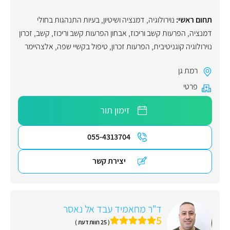
תחום ראשי:
נוירולוגיה
,
דמנציה ושיטיון
,
בעיות התנהגות בחולי
דמנציה
,
הפרעות קשב וריכוז
,
אבחון הפרעות קשב וריכוז
,
קשב
,
זכרון
נוירולוגיה קוגניטיבית
,
הפרעות זכרון
,
טיפול בקשיי שפה
,
אלצהיימר
רמת גן
פרטי
זימון תור
055-4313704
יצירת קשר
ד"ר מחאמיד עבד אל נאסר
5
( 25 חוות דעת )