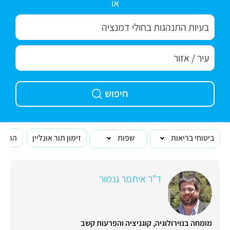
או
חיפוש
ביטוחי בריאות
שפות
זימון תור אונליין
הרופא
ד"ר איתמר גנמור
מומחה בנוירולוגיה, קוגניציה והפרעות קשב