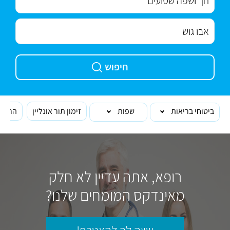
חיפוש
ביטוחי בריאות
שפות
זימון תור אונליין
הרופא
רופא, אתה עדיין לא חלק
מאינדקס המומחים שלנו?