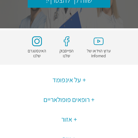
שווה לך להצטרף!
ערוץ הוידאו של
הפייסבוק
האינסטגרם
Infomed
שלנו
שלנו
על אינפומד
רופאים פופולאריים
אזור