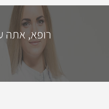
רופא, אתה ע