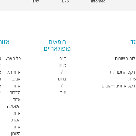
Infomed
שלנו
שלנו
מד
רופאים
אזור
פופולאריים
ות תשובות
ד"ר
כל הארץ
א
איתי
י
זאבי
דקס התמחויות
ד"ר
אזור תל
א
יות
ברונו
אביב
ה
קריינר
דקס אזורים ויישובים
ד"ר
אזור
א
יניב
הדרום
י
אבנר
ו
אזור
השפלה
אזור
המרכז
אזור
השרון