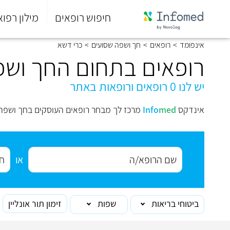
חיפוש רופאים
מילון רפוא
סוף
אינפומד
>
רופאים
>
חך ושפה שסועים
>
כרי דשא
התפריט
הראשי.
רופאים בתחום החך ושפ
יש לנו 0 רופאים ורופאות באתר
אינדקס
med
Info
מרכז לך מבחר רופאים העוסקים בחך ושפה 
או
ביטוחי בריאות
שפות
זימון תור אונליין