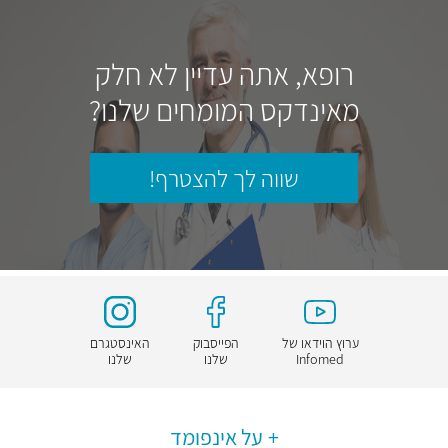
רופא, אתה עדיין לא חלק
מאינדקס המומחים שלנו?
שווה לך להצטרף!
ערוץ הוידאו של
הפייסבוק
האינסטגרם
Infomed
שלנו
שלנו
על אינפומד