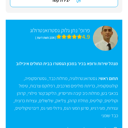
יצירת קשר
פרופ' נתן גלוק גסטרואנטרולוג
4.9
( 104 חוות דעת )
מנהל שירות ורופא בכיר במכון הגסטרו בבית החולים איכילוב
תחום ראשי:
גסטרואנטרולוגיה
,
מחלות כבד
,
גסטרוסקופיה
,
קולונוסקופיה
,
כריתת פוליפים מורכבים
,
רפלוקס וצרבות
,
טיפול
בכאבי בטן
,
מחלות כיב קיבה ותריסריון
,
הליקובקטר פילורי
,
קרוהן
וקוליטיס
,
קוליטיס
,
מחלת קרוהן
,
צליאק
,
שלשולים
,
עצירות כרונית
,
עצירות
,
מעי רגיש
,
סרטן המעי הגס
,
גידולי מעי גס
,
דיברטיקוליטיס
,
כבד שומני