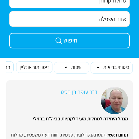
חיפוש
ביטוחי בריאות
שפות
זימון תור אונליין
הרופא
ד"ר עופר בן בסט
מנהל היחידה למחלות מעי דלקתיות בביה"ח ברזילי
תחום ראשי:
גסטרואנטרולוגיה
,
פנימית
,
חוות דעת משפטית
,
מחלות