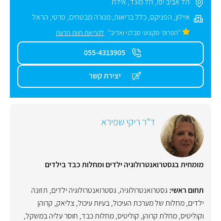
תל אביב יפו
,
תל מונד
,
אילת
איילון
,
הפניקס
,
כלל בריאות
,
מנורה מבטחים
,
פרטי
,
הראל
"הפרופ׳ מקצועי סבלני ואדיב"
לקריאת חוות הדעת
055-4313905
יצירת קשר
ד"ר ריקי שפירא
מומחית בגסטרואנטרולוגיה ילדים ומחלות כבד בילדים
תחום ראשי:
גסטרואנטרולוגיה
,
גסטרואנטרולוגיה ילדים
,
תזונה
ילדים
,
מחלות של מערכת העיכול
,
בעיות עיכול
,
צליאק
,
קרוהן
וקוליטיס
,
מחלת קרוהן
,
קוליטיס
,
מחלות כבד
,
חוסר עליה במשקל
,