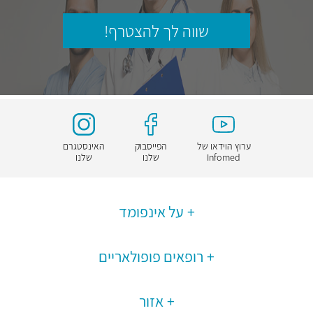
שווה לך להצטרף!
ערוץ הוידאו של
הפייסבוק
האינסטגרם
Infomed
שלנו
שלנו
על אינפומד
רופאים פופולאריים
אזור