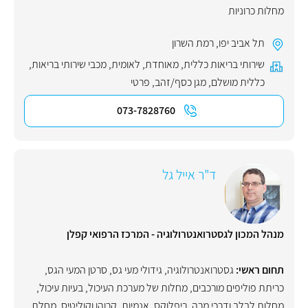
מחלות כרוניות
תל אביב יפו
,
רמת השרון
שירותי בריאות כללית
,
מאוחדת
,
לאומית
,
מכבי שירותי בריאות
,
כללית מושלם
,
מגן כסף/זהב
,
פרטי
073-7828760
ד"ר אייל גל
מנהל המכון לגסטרואנטרולוגיה - המרכז הרפואי קפלן
תחום ראשי:
גסטרואנטרולוגיה
,
גידולי מעי גס
,
סרטן המעי הגס
,
כריתת פוליפים מורכבים
,
מחלות של מערכת העיכול
,
בעיות עיכול
,
מחלות לבלב ודרכי מרה
,
ריפלוקס
,
אנמיות
,
קרוהן וקוליטיס
,
מחלת