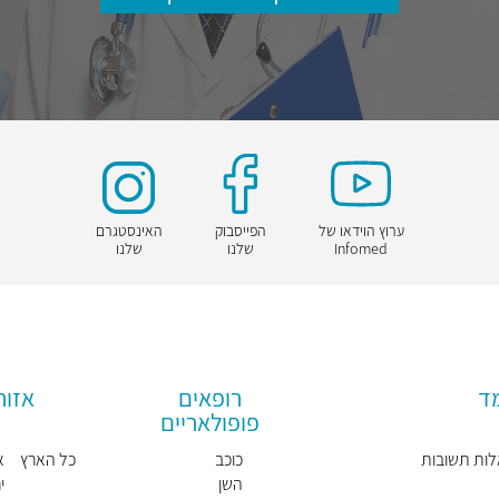
ערוץ הוידאו של
הפייסבוק
האינסטגרם
Infomed
שלנו
שלנו
מד
רופאים
אזור
פופולאריים
ות תשובות
כוכב
כל הארץ
א
השן
י