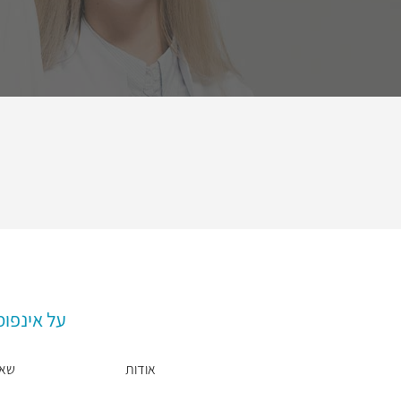
על אינפו
אודות
שאל