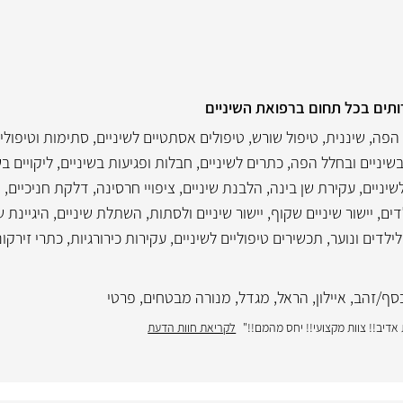
ותים בכל תחום ברפואת השיניים
הפה
,
שיננית
,
טיפול שורש
,
טיפולים אסתטיים לשיניים
,
סתימות וטיפולי 
שיניים ובחלל הפה
,
כתרים לשיניים
,
חבלות ופגיעות בשיניים
,
ליקויים בש
שיניים
,
עקירת שן בינה
,
הלבנת שיניים
,
ציפויי חרסינה
,
דלקת חניכיים
,
ה
דים
,
יישור שיניים שקוף
,
יישור שיניים ולסתות
,
השתלת שיניים
,
היגיינת ש
לילדים ונוער
,
תכשירים טיפוליים לשיניים
,
עקירות כירורגיות
,
כתרי זירקונ
סף/זהב
,
איילון
,
הראל
,
מגדל
,
מנורה מבטחים
,
פרטי
דיב!! צוות מקצועי!! יחס מהמם!!"
לקריאת חוות הדעת