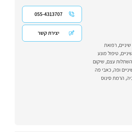
055-4313707
יצירת קשר
שיניים
,
רפואת
יניים
,
טיפול מונע
שתלות עצם
,
שיקום
יניים ופה
,
כאבי פה
יה
,
הרמת סינוס