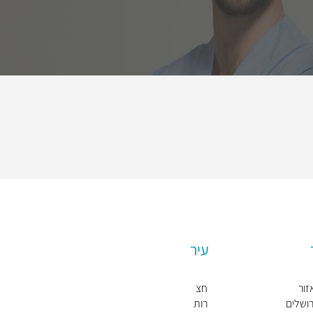
עיר
זור
חצ
רושלים
רות