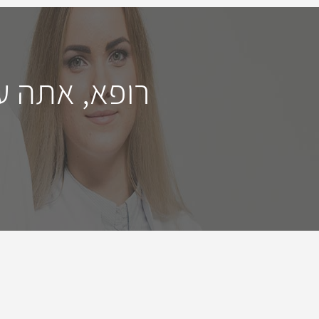
רופא, אתה ע