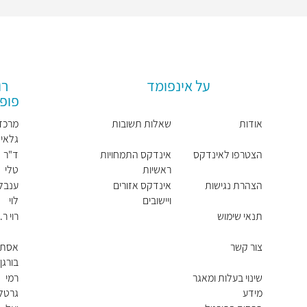
על אינפומד
רו
פופו
אודות
שאלות תשובות
מרכז
גלאי
הצטרפו לאינדקס
אינדקס התמחויות
ד"ר
ראשיות
טלי
וישנה
הצהרת נגישות
אינדקס אזורים
ענבל
ויישובים
לוי
תנאי שימוש
רוי ר.
צור קשר
אסתר
בורגן
שינוי בעלות ומאגר
רמי
מידע
גרטל