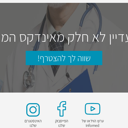
דיין לא חלק מאינדקס המו
שווה לך להצטרף!
ערוץ הוידאו של
הפייסבוק
האינסטגרם
Infomed
שלנו
שלנו