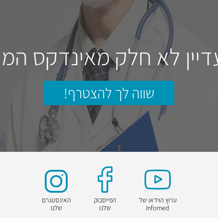
דיין לא חלק מאינדקס המו
שווה לך להצטרף!
ערוץ הוידאו של
הפייסבוק
האינסטגרם
Infomed
שלנו
שלנו