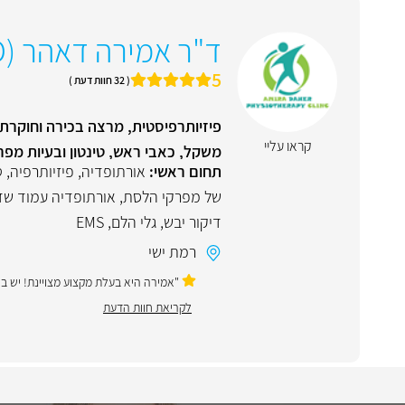
ד"ר אמירה דאהר (Ph.D)
5
( 32 חוות דעת )
פיזיותרפיסטית, מרצה בכירה וחוקרת,
קראו עליי
משקל, כאבי ראש, טינטון ובעיות מפ
תחום ראשי:
אורתופדיה
,
פיזיותרפיה
,
ט
של מפרקי הלסת
,
אורתופדיה עמוד ש
דיקור יבש
,
גלי הלם
,
EMS
רמת ישי
"אמירה היא בעלת מקצוע מצויינת! יש בה 
לקריאת חוות הדעת