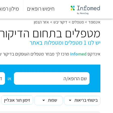
חיפוש רופאים
מילון רפוא
סוף
אינפומד
>
מטפלים
>
דיקור יבש
>
אזור הצפון
התפריט
הראשי.
מטפלים בתחום הדיקור י
יש לנו 1 מטפלים ומטפלות באתר
אינדקס
med
Info
מרכז לך מבחר מטפלים העוסקים בדיקור יב
או
ביטוחי בריאות
שפות
זימון תור אונליין