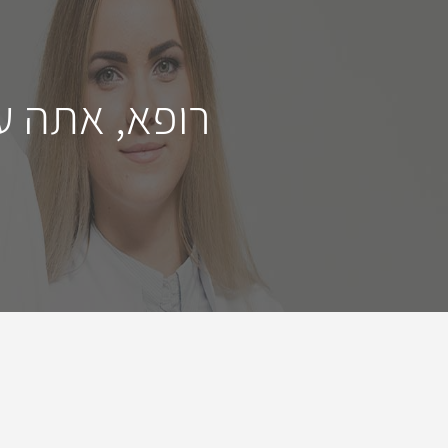
רופא, אתה ע