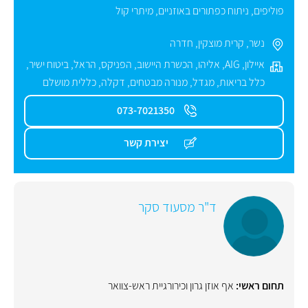
פוליפים
,
ניתוח כפתורים באוזניים
,
מיתרי קול
נשר
,
קרית מוצקין
,
חדרה
איילון
,
AIG
,
אליהו
,
הכשרת היישוב
,
הפניקס
,
הראל
,
ביטוח ישיר
,
כלל בריאות
,
מגדל
,
מנורה מבטחים
,
דקלה
,
כללית מושלם
073-7021350
יצירת קשר
ד"ר מסעוד סקר
תחום ראשי:
אף אוזן גרון וכירורגיית ראש-צוואר