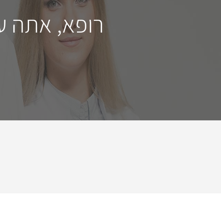
רופא, אתה ע