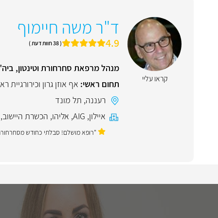
ד"ר משה חיימוף
4.9
( 38 חוות דעת )
מנהל מרפאת סחרחורת וטינטון, ביה"
קראו עליי
תחום ראשי:
אף אוזן גרון וכירורגיית רא
רעננה
,
תל מונד
איילון
,
AIG
,
אליהו
,
הכשרת היישוב
,
"רופא מושלם! סבלתי כחודש מסחרחורת קשה והכל עבר 