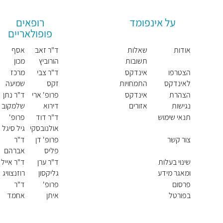
על אינפומד
רופאים
פופולאריים
אודות
שאלות
ד"ר זאב
אסף
תשובות
הורוביץ
מכון
שמיעה
הצטרפו
אינדקס
ד"ר צבי
מרכז
ודיבור
לאינדקס
התמחויות
זקס
שמיעה
ראשיות
וסחרחור
הצהרת
אינדקס
פרופ' ארי
ד"ר נתן
ת רמת
נגישות
אזורים
דירוא
שלמקוב
אביב
ויישובים
יץ
תנאי שימוש
ד"ר דוד
פרופ'
אולנובסקי
גיל סיגל
צור קשר
פרופ' דן
ד"ר
פליס
אברהם
אברג'ל
שינוי בעלות
ד"ר ערן
ד"ר אייל
ומאגר מידע
גליקסון
רוזנצוויג
פרסום
פרופ'
ד"ר
בפורטל
איתן
אחמד
סודרי
טאהא