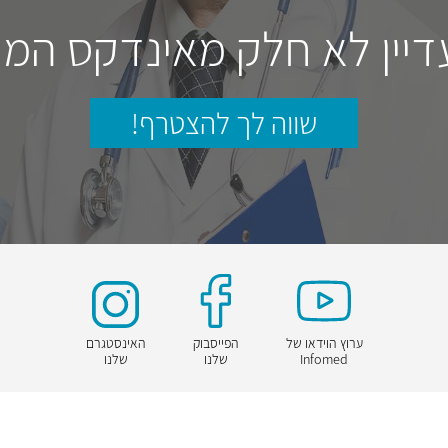
דיין לא חלק מאינדקס המו
שווה לך להצטרף!
ערוץ הוידאו של
הפייסבוק
האינסטגרם
Infomed
שלנו
שלנו