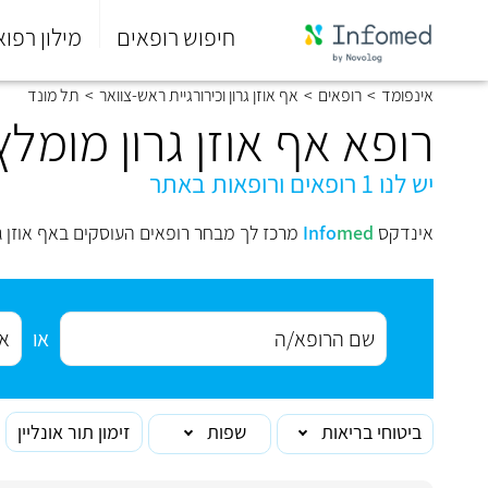
חיפוש רופאים
מילון רפוא
סוף
אינפומד
>
רופאים
>
אף אוזן גרון וכירורגיית ראש-צוואר
>
תל מונד
התפריט
הראשי.
רופא אף אוזן גרון מומל
יש לנו 1 רופאים ורופאות באתר
אינדקס
med
Info
מרכז לך מבחר רופאים העוסקים באף אוזן גרו
או
ביטוחי בריאות
שפות
זימון תור אונליין