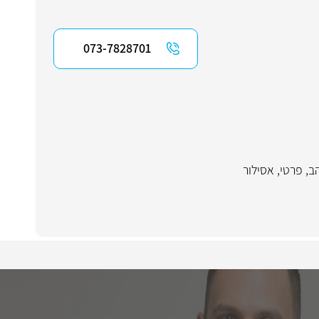
073-7828701
ב
,
פרטי
,
אסילור