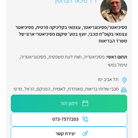
ד"ר מיכאל דוברוסין
פסיכיאטר/פסיכוגריאטר, עצמאי בקליניקה פרטית, פסיכיאטר
עצמאי בקופ"ח מכבי, יועץ במע' שיקום פסיכיאטרי ארצי של
משרד הבריאות
תחום ראשי:
פסיכיאטריה
,
חוות דעת משפטית
,
פסיכוגריאטריה
,
טיפול נפשי
תל אביב יפו
מכבי שירותי בריאות
,
מאוחדת
,
לאומית
,
הפניקס
,
הראל
,
פרטי
זימון תור
073-7577203
יצירת קשר