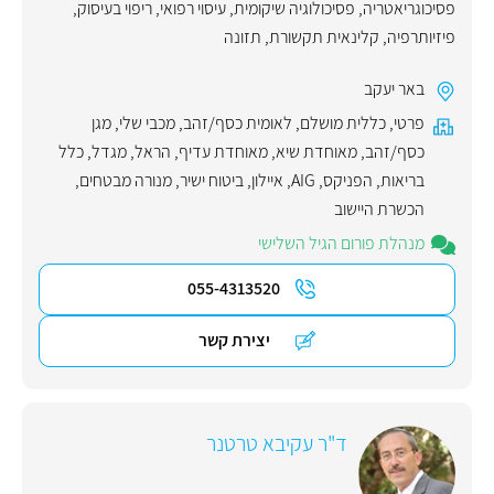
פסיכוגריאטריה
,
פסיכולוגיה שיקומית
,
עיסוי רפואי
,
ריפוי בעיסוק
,
פיזיותרפיה
,
קלינאית תקשורת
,
תזונה
באר יעקב
פרטי
,
כללית מושלם
,
לאומית כסף/זהב
,
מכבי שלי
,
מגן
כסף/זהב
,
מאוחדת שיא
,
מאוחדת עדיף
,
הראל
,
מגדל
,
כלל
בריאות
,
הפניקס
,
AIG
,
איילון
,
ביטוח ישיר
,
מנורה מבטחים
,
הכשרת היישוב
מנהלת פורום הגיל השלישי
055-4313520
יצירת קשר
ד"ר עקיבא טרטנר