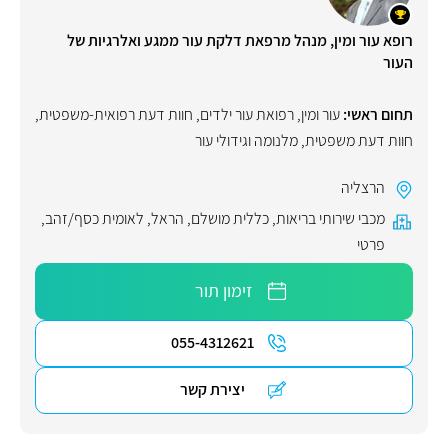
רופא עור ומין, מנהל מרפאת דלקת עור ממגע ואלרגיות של
העור
תחום ראשי:
עור ומין
,
רפואת עור ילדים
,
חוות דעת רפואית-משפטית
,
חוות דעת משפטית
,
מלנומה וגידולי עור
הרצליה
מכבי שירותי בריאות
,
כללית מושלם
,
הראל
,
לאומית כסף/זהב
,
פרטי
זימון תור
055-4312621
יצירת קשר