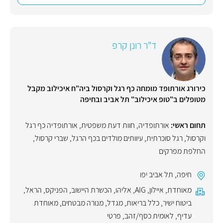
ד"ר רונן קרפ
כירורג אורתופד מומחה כף רגל וקרסול ביה"ח איכילוב מקבל
מטופלים ב"טופ איכילוב" תל אביב ובחיפה
תחום ראשי:
אורתופדיה
,
חוות דעת משפטית
,
אורתופדיה כף רגל
וקרסול
,
רגל סוכרתית
,
עיוותים מולדים בכף הרגל
,
שברי קרסול
,
החלפת מפרקים
חיפה
,
תל אביב יפו
מאוחדת
,
איילון
,
AIG
,
אליהו
,
הכשרת היישוב
,
הפניקס
,
הראל
,
ביטוח ישיר
,
כלל בריאות
,
מגדל
,
מנורה מבטחים
,
מאוחדת
עדיף
,
לאומית כסף/זהב
,
פרטי