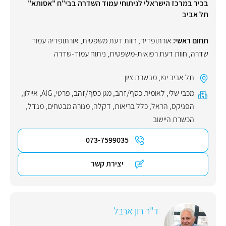
בכיר במרכז הישראלי לניתוחי עמוד השדרה בבי"ח "אסותא"
תל אביב
תחום ראשי:
אורתופדיה
,
חוות דעת משפטית
,
אורתופדיה עמוד
שדרה
,
חוות דעת רפואית-משפטית
,
ניתוח עמוד-שדרה
תל אביב יפו
,
מבשרת ציון
מכבי שלי
,
לאומית כסף/זהב
,
מגן כסף/זהב
,
פרטי
,
AIG
,
איילון
,
הפניקס
,
הראל
,
כלל בריאות
,
דקלה
,
מנורה מבטחים
,
מגדל
,
הכשרת היישוב
073-7599035
יצירת קשר
ד"ר רון ארבל