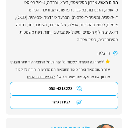
תחום ראשי:
אבחון פסיכיאטרי
,
דיכאון וחרדה
,
טיפול בפוסט
טראומה
,
התערבות במשבר
,
הפרעות קשב וריכוז
,
הפרעה
דו-קוטבית (מאניה-דיפרסיה)
,
הפרעה טורדנית -כפייתית (OCD)
,
אוטיזם
,
טיפול בהפרעות אכילה
,
גיל המעבר
,
השמנת יתר
,
תזונה
ודיאטה
,
חילוף חומרים
,
טיפול אינטגרטיבי
,
חוות דעת משפטית
,
פסיכותרפיה
,
פסיכיאטריה
הרצליה
"לאחרונה הקפדתי לשמור על הנחיות של הרופאה עוד יותר והבנתי
שזה חשוב מאוד ומהר מאוד התוצאות הם מדהימות. תודה לדוקטור
מרנזון. את מחזיקה אותי צעיר ובריא."
לקריאת חוות הדעת
055-4313223
יצירת קשר