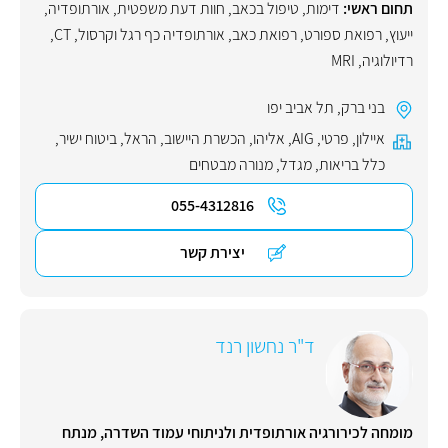
תחום ראשי:
דימות
,
טיפול בכאב
,
חוות דעת משפטית
,
אורתופדיה
,
ייעוץ
,
רפואת ספורט
,
רפואת כאב
,
אורתופדיה כף רגל וקרסול
,
CT
,
רדיולוגיה
,
MRI
בני ברק
,
תל אביב יפו
איילון
,
פרטי
,
AIG
,
אליהו
,
הכשרת היישוב
,
הראל
,
ביטוח ישיר
,
כלל בריאות
,
מגדל
,
מנורה מבטחים
055-4312816
יצירת קשר
ד"ר נחשון רנד
מומחה לכירורגיה אורתופדית ולניתוחי עמוד השדרה, מנתח