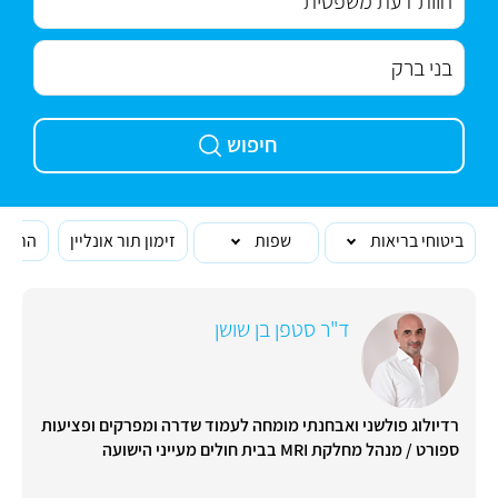
חיפוש
ביטוחי בריאות
שפות
זימון תור אונליין
הרופא
ד"ר סטפן בן שושן
רדיולוג פולשני ואבחנתי מומחה לעמוד שדרה ומפרקים ופציעות
ספורט / מנהל מחלקת MRI בבית חולים מעייני הישועה