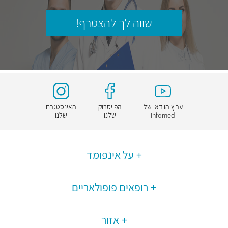
שווה לך להצטרף!
ערוץ הוידאו של
הפייסבוק
האינסטגרם
Infomed
שלנו
שלנו
על אינפומד
רופאים פופולאריים
אזור