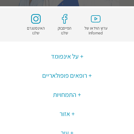
ערוץ הוידאו של
הפייסבוק
האינסטגרם
Infomed
שלנו
שלנו
על אינפומד
רופאים פופולאריים
התמחויות
אזור
עיר