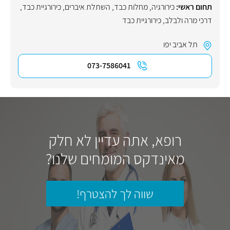
תחום ראשי:
כירורגיה
,
מחלות כבד
,
השתלת איברים
,
כירורגיית כבד,
דרכי מרה ולבלב
,
כירורגיית כבד
תל אביב יפו
073-7586041
רופא, אתה עדיין לא חלק
מאינדקס המומחים שלנו?
שווה לך להצטרף!