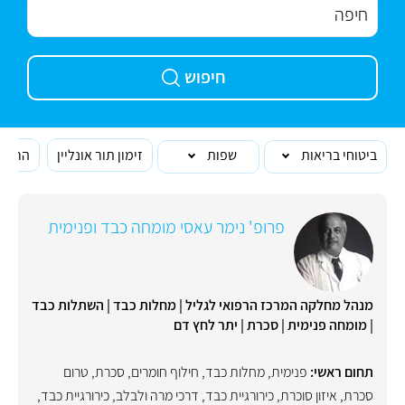
חיפוש
ביטוחי בריאות
שפות
זימון תור אונליין
הרופא
פרופ' נימר עאסי מומחה כבד ופנימית
מנהל מחלקה המרכז הרפואי לגליל | מחלות כבד | השתלות כבד
| מומחה פנימית | סכרת | יתר לחץ דם
תחום ראשי:
פנימית
,
מחלות כבד
,
חילוף חומרים
,
סכרת
,
טרום
סכרת
,
איזון סוכרת
,
כירורגיית כבד, דרכי מרה ולבלב
,
כירורגיית כבד
,