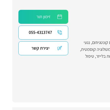
זימון תור
055-4313747
קונטגיוזום
,
נגעי
יצירת קשר
טולוגיה קוסמטית
,
 בלייזר
,
טיפול