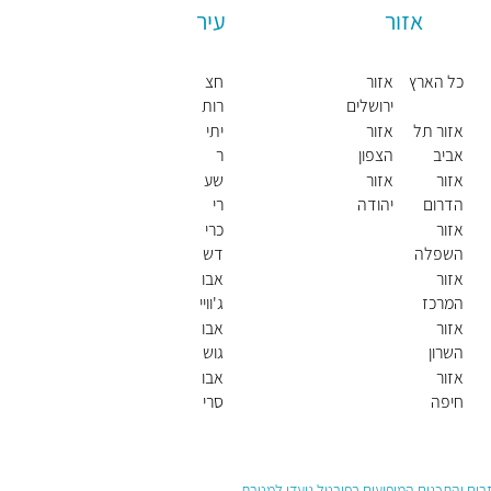
אזור
עיר
כל הארץ
אזור
חצ
ירושלים
רות
חול
אזור תל
אזור
יתי
דה
אביב
הצפון
ר
אזור
אזור
שע
הדרום
יהודה
רי
ושומרון
תקו
אזור
כרי
וה
השפלה
דש
א
אזור
אבו
המרכז
ג'וויי
עד
אזור
אבו
(ש
השרון
גוש
בט)
אזור
אבו
חיפה
סרי
חאן
(ש
בט)
עזרים והתכנים המופיעים בפורטל נועדו למטרת