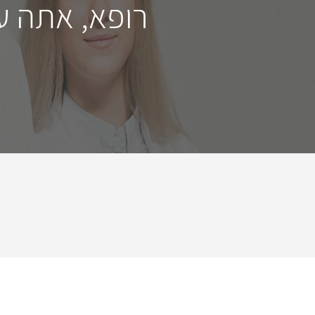
רופא, אתה ע