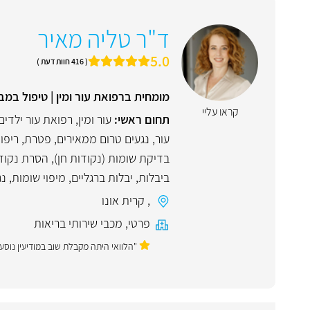
ד"ר טליה מאיר
5.0
( 416 חוות דעת )
מומחית ברפואת עור ומין | טיפול במ
קראו עליי
תחום ראשי:
עור ומין
,
רפואת עור ילדים
עור
,
נגעים טרום ממאירים
,
פטרת
,
ריפו
בדיקת שומות (נקודות חן)
,
הסרת נקודו
ביבלות
,
יבלות ברגליים
,
מיפוי שומות
,
נג
,
קרית אונו
פרטי
,
מכבי שירותי בריאות
"הלוואי היתה מקבלת שוב במודיעין נוסע