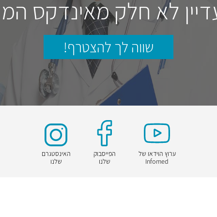
דיין לא חלק מאינדקס המו
שווה לך להצטרף!
ערוץ הוידאו של
הפייסבוק
האינסטגרם
Infomed
שלנו
שלנו