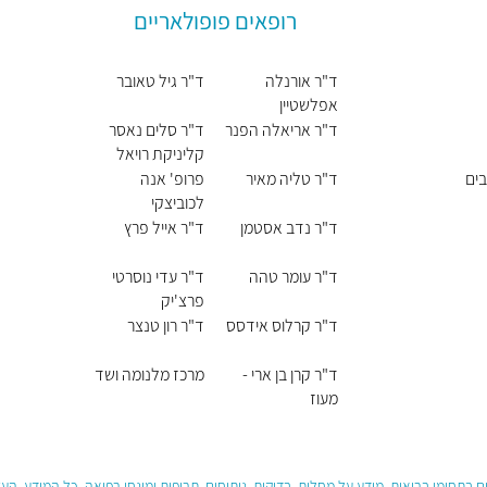
רופאים פופולאריים
ד"ר אורנלה
ד"ר גיל טאובר
אפלשטיין
ד"ר אריאלה הפנר
ד"ר סלים נאסר
קליניקת רויאל
בים
ד"ר טליה מאיר
פרופ' אנה
לכוביצקי
ד"ר נדב אסטמן
ד"ר אייל פרץ
ד"ר עומר טהה
ד"ר עדי נוסרטי
פרצ'יק
ד"ר קרלוס אידסס
ד"ר רון טנצר
ד"ר קרן בן ארי -
מרכז מלנומה ושד
מעוז
 בתחומי בריאות, מידע על מחלות, בדיקות, ניתוחים, תרופות ומונחי רפואה. כל המידע, ה