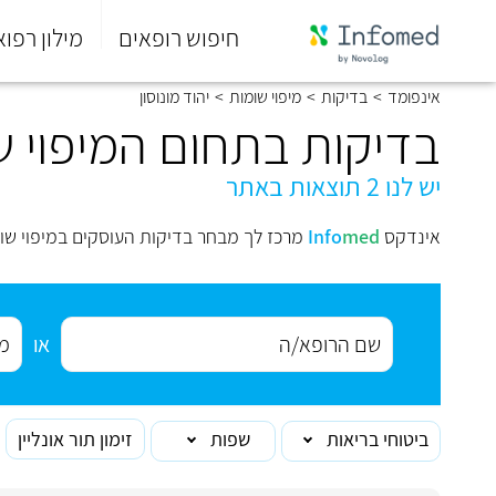
חיפוש רופאים
מילון רפוא
סוף
אינפומד
>
בדיקות
>
מיפוי שומות
>
יהוד מונוסון
התפריט
הראשי.
בדיקות בתחום המיפוי שו
יש לנו 2 תוצאות באתר
אינדקס
med
Info
מרכז לך מבחר בדיקות העוסקים במיפוי שומו
או
ביטוחי בריאות
שפות
זימון תור אונליין