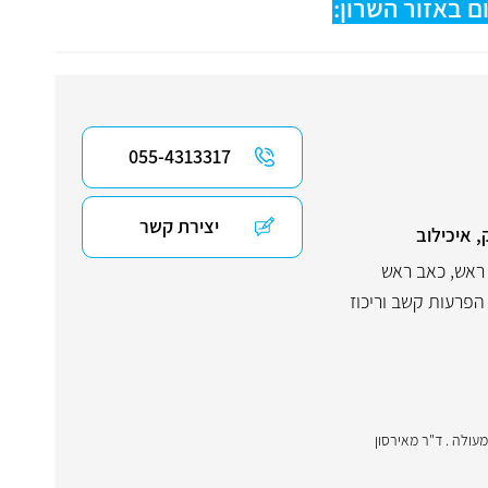
ם באזור השרון:
055-4313317
יצירת קשר
, איכילוב
ראש
,
כאב ראש
הפרעות קשב וריכוז
תה מעולה . ד"ר מאירסון