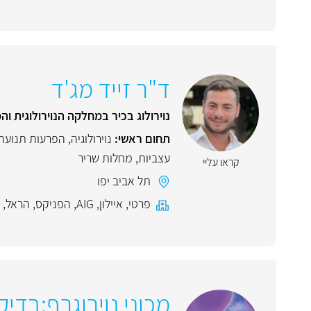
ד"ר זייד מג'ד
נוירולוג בכיר במחלקה הנוירולוגית ו
תחום ראשי:
נוירולוגיה
,
הפרעות תנועה
עצביות
,
מחלות שריר
קראו עליי
תל אביב יפו
פרטי
,
איילון
,
AIG
,
הפניקס
,
הראל
,
מכוני נוירוגרף:בדיקות מק