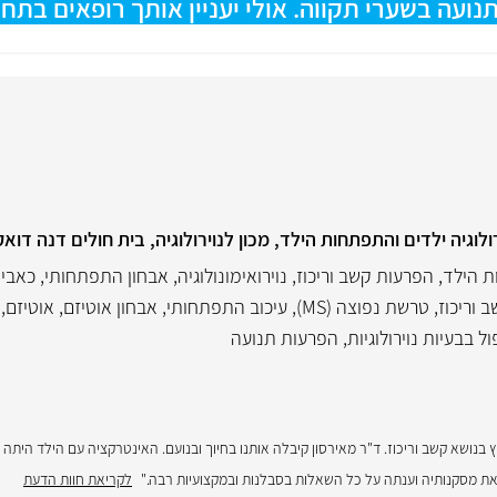
עה בשערי תקווה. אולי יעניין אותך רופאים בתחו
ולוגיה ילדים והתפתחות הילד, מכון לנוירולוגיה, בית חולים דנה דואק
 הילד
,
הפרעות קשב וריכוז
,
נוירואימונולוגיה
,
אבחון התפתחותי
,
כאבי 
 וריכוז
,
טרשת נפוצה (MS)
,
עיכוב התפתחותי
,
אבחון אוטיזם
,
אוטיזם
,
ול בבעיות נוירולוגיות
,
הפרעות תנועה
בן 6, בכיתה א' לייעוץ בנושא קשב וריכוז. ד"ר מאירסון קיבלה אותנו בחיוך ובנועם. האינטרקציה עם הילד הי
את מסקנותיה וענתה על כל השאלות בסבלנות ובמקצועיות רבה."
לקריאת חוות הדעת