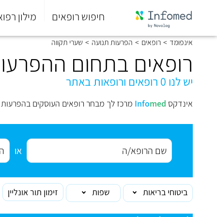
חיפוש רופאים
מילון רפוא
סוף
אינפומד
>
רופאים
>
הפרעות תנועה
>
שערי תקווה
התפריט
הראשי.
רופאים בתחום ההפרעות
יש לנו 0 רופאים ורופאות באתר
אינדקס
med
Info
מרכז לך מבחר רופאים העוסקים בהפרעות ת
או
ביטוחי בריאות
שפות
זימון תור אונליין