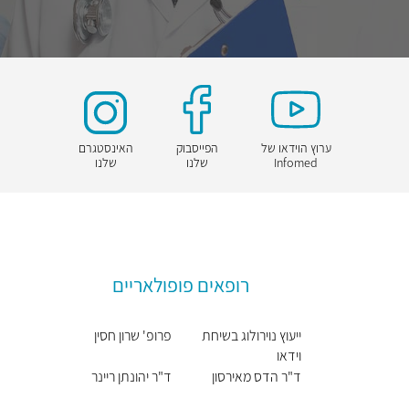
ערוץ הוידאו של
הפייסבוק
האינסטגרם
Infomed
שלנו
שלנו
רופאים פופולאריים
ייעוץ נוירולוג בשיחת
פרופ' שרון חסין
וידאו
ד"ר הדס מאירסון
ד"ר יהונתן ריינר