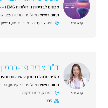
מכונים לבדיקות נוירולוגיות EMG ו – EEG
תחום ראשי:
נוירולוגיה
,
מחלות עצב־שר
חיפה
,
רעננה
,
תל אביב יפו
,
ראשון ל
קראו עליי
ד"ר צביה פיי-כרמון
סגנית מנהלת המכון להפרעות תנועה 
תחום ראשי:
נוירולוגיה
,
פרקינסון
,
הפרע
רמת גן
,
פתח תקווה
קראו עליי
פרטי