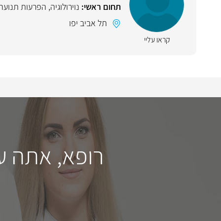
תחום ראשי:
נוירולוגיה
,
הפרעות תנועה
תל אביב יפו
קראו עליי
רופא, אתה ע