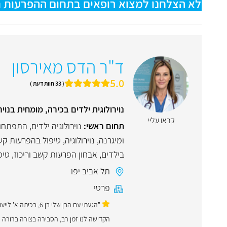
לא הצלחנו למצוא רופאים בתחום ההפרעות תנו
ד"ר הדס מאירסון
5.0
( 33 חוות דעת )
נוירולוגית ילדים בכירה, מומחית בנויר
קראו עליי
תחום ראשי:
נוירולוגיה ילדים
,
התפתחות
ומיגרנה
,
נוירולוגיה
,
טיפול בהפרעות קשב
בילדים
,
אבחון הפרעות קשב וריכוז
,
טיפ
תל אביב יפו
פרטי
"הגעתי עם הבן שלי 
הקדישה לנו זמן רב, הסבירה בצורה ברורה 