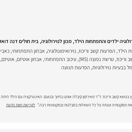
ולוגיה ילדים והתפתחות הילד, מכון לנוירולוגיה, בית חולים דנה דואק
 הילד
,
הפרעות קשב וריכוז
,
נוירואימונולוגיה
,
אבחון התפתחותי
,
כאבי 
 וריכוז
,
טרשת נפוצה (MS)
,
עיכוב התפתחותי
,
אבחון אוטיזם
,
אוטיזם
,
ול בבעיות נוירולוגיות
,
הפרעות תנועה
בן 6, בכיתה א' לייעוץ בנושא קשב וריכוז. ד"ר מאירסון קיבלה אותנו בחיוך ובנועם. האינטרקציה עם הילד הי
את מסקנותיה וענתה על כל השאלות בסבלנות ובמקצועיות רבה."
לקריאת חוות הדעת