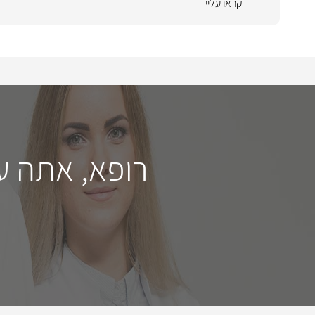
קראו עליי
רופא, אתה ע