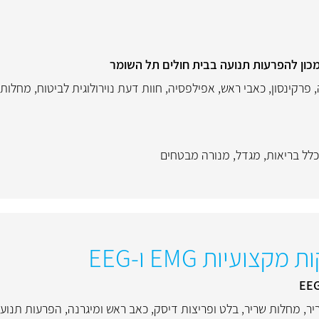
המכון להפרעות תנועה בבית חולים תל השומר
,
פרקינסון
,
כאבי ראש
,
אפילפסיה
,
חוות דעת נוירולוגית לביטוח
,
מחלות 
כלל בריאות
,
מגדל
,
מנורה מבטחים
צועיות EMG ו-EEG
יר
,
מחלות שריר
,
בלט ופריצות דיסק
,
כאב ראש ומיגרנה
,
הפרעות תנוע