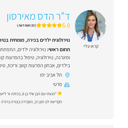
ד"ר הדס מאירסון
5.0
( 33 חוות דעת )
נוירולוגית ילדים בכירה, מומחית בנויר
קראו עליי
תחום ראשי:
נוירולוגיה ילדים
,
התפתחות
ומיגרנה
,
נוירולוגיה
,
טיפול בהפרעות קשב
בילדים
,
אבחון הפרעות קשב וריכוז
,
טיפ
תל אביב יפו
פרטי
"הגעתי עם הבן שלי 
הקדישה לנו זמן רב, הסבירה בצורה ברורה 