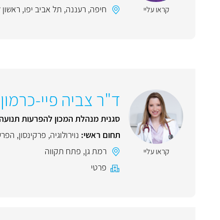
חיפה
,
רעננה
,
תל אביב יפו
,
ראשון ל
קראו עליי
ד"ר צביה פיי-כרמון
סגנית מנהלת המכון להפרעות תנועה 
תחום ראשי:
נוירולוגיה
,
פרקינסון
,
הפרע
רמת גן
,
פתח תקווה
קראו עליי
פרטי