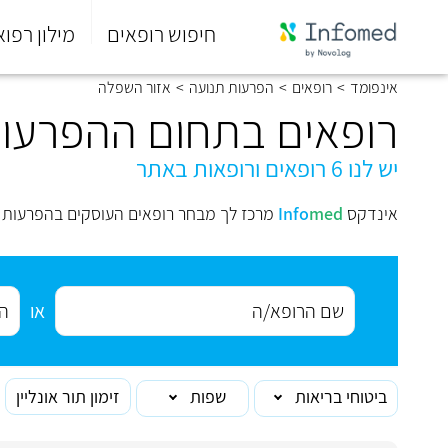
חיפוש רופאים
מילון רפוא
סוף
אינפומד
>
רופאים
>
הפרעות תנועה
>
אזור השפלה
התפריט
הראשי.
רופאים בתחום ההפרעות
יש לנו 6 רופאים ורופאות באתר
אינדקס
med
Info
מרכז לך מבחר רופאים העוסקים בהפרעות 
או
ביטוחי בריאות
שפות
זימון תור אונליין