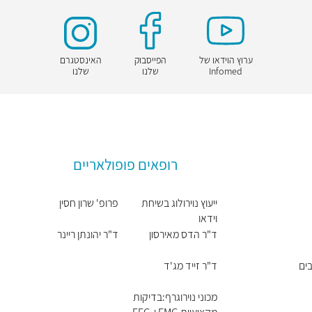
ערוץ הוידאו של
הפייסבוק
האינסטגרם
Infomed
שלנו
שלנו
רופאים פופולאריים
ייעוץ נוירולוג בשיחת
פרופ' שרון חסין
וידאו
ד"ר הדס מאירסון
ד"ר יהונתן ריינר
בים
ד"ר זייד מג'ד
מכוני נוירוגרף:בדיקות