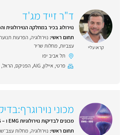
ד"ר זייד מג'ד
נוירולוג בכיר במחלקה הנוירולוגית ו
תחום ראשי:
נוירולוגיה
,
הפרעות תנועה
עצביות
,
מחלות שריר
קראו עליי
תל אביב יפו
פרטי
,
איילון
,
AIG
,
הפניקס
,
הראל
,
מכוני נוירוגרף:בדיקות מק
מכונים לבדיקות נוירולוגיות EMG ו – EEG
תחום ראשי:
נוירולוגיה
,
מחלות עצב־שר