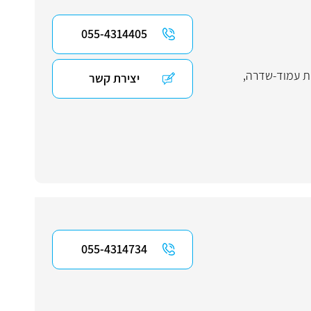
055-4314405
ות עמוד-שדרה
,
יצירת קשר
055-4314734