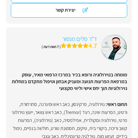
יצירת קשר
ד"ר סלים מנסור
4.7
( 7 חוות דעת )
מומחה בנוירולוגיה ורופא בכיר במרכז הרפואי מאיר, עוסק
במרפאת הפרעות תנועה ומעניק אבחון וטיפול מתקדם במחלות
נוירולוגיות תוך יחס אישי וליווי מקצועי
תחום ראשי:
נוירולוגיה
,
פרקינסון
,
כאב ראש ומיגרנה
,
סחרחורת
,
ורטיגו
,
הפרעות שינה
,
רעד (Tremor)
,
כאב ראש צוואר
,
ייעוץ נוירולוגי
פרטי
,
נוירולוגיה וסקולרית
,
אפילפסיה
,
כאב (נוירולוגיה)
,
הפרעות
קשב וריכוז
,
ביקורי בית
,
טיקים
,
תסמונת טורט
,
חולשה בגפיים
,
נימול
בידיים
,
זעזוע מוח
,
נוירלגיה טריגמינלית
,
כאב עצבי