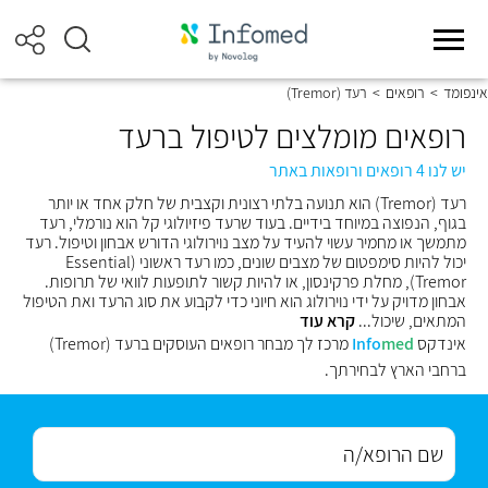
אינפומד
>
רופאים
>
רעד (Tremor)
רופאים מומלצים לטיפול ברעד
יש לנו 4 רופאים ורופאות באתר
רעד (Tremor) הוא תנועה בלתי רצונית וקצבית של חלק אחד או יותר
בגוף, הנפוצה במיוחד בידיים. בעוד שרעד פיזיולוגי קל הוא נורמלי, רעד
מתמשך או מחמיר עשוי להעיד על מצב נוירולוגי הדורש אבחון וטיפול. רעד
יכול להיות סימפטום של מצבים שונים, כמו רעד ראשוני (Essential
Tremor), מחלת פרקינסון, או להיות קשור לתופעות לוואי של תרופות.
אבחון מדויק על ידי נוירולוג הוא חיוני כדי לקבוע את סוג הרעד ואת הטיפול
המתאים, שיכול...
קרא עוד
אינדקס
med
Info
מרכז לך מבחר רופאים העוסקים ברעד (Tremor)
ברחבי הארץ לבחירתך.