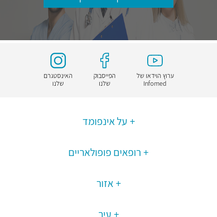
ערוץ הוידאו של
הפייסבוק
האינסטגרם
Infomed
שלנו
שלנו
על אינפומד
רופאים פופולאריים
אזור
עיר