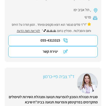
,
תל אביב יפו
פרטי
"ד"ר סּלים מנסור הוא רופא מקסים ומיוחד . המון תודה על היחס
וחום והסבלנות . ממליץ בחום 🙏🙏🙏💕"
לקריאת חוות הדעת
055-4313315
יצירת קשר
ד"ר צביה פיי-כרמון
סגנית מנהלת המכון להפרעות תנועה ומנהלת השירות לטיפולים
מתקדמים בפרקינסון והפרעות תנועה בביה"ח שיבא