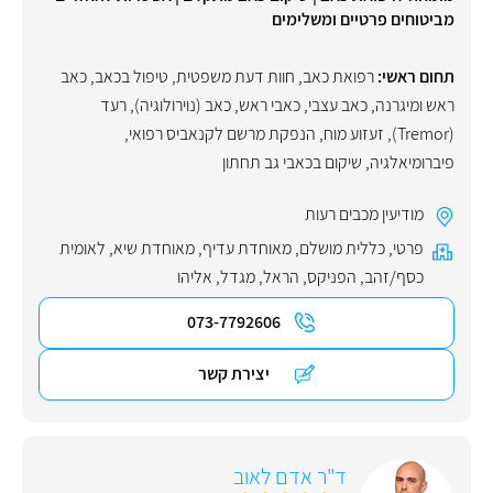
מביטוחים פרטיים ומשלימים
תחום ראשי:
רפואת כאב
,
חוות דעת משפטית
,
טיפול בכאב
,
כאב
ראש ומיגרנה
,
כאב עצבי
,
כאבי ראש
,
כאב (נוירולוגיה)
,
רעד
(Tremor)
,
זעזוע מוח
,
הנפקת מרשם לקנאביס רפואי
,
פיברומיאלגיה
,
שיקום בכאבי גב תחתון
מודיעין מכבים רעות
פרטי
,
כללית מושלם
,
מאוחדת עדיף
,
מאוחדת שיא
,
לאומית
כסף/זהב
,
הפניקס
,
הראל
,
מגדל
,
אליהו
073-7792606
יצירת קשר
ד"ר אדם לאוב