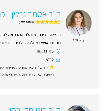
ד"ר אסתר גנלין - כה
5
( 32 חוות דעת )
רופאה בכירה, מנהלת המרפאה לטיפול ב
קראו עליי
תחום ראשי:
נוירולוגיה
,
ילדים
,
נוירולוגי
פתח תקווה
פרטי
המתבגר יצא עם חיוך ותובנות מהפגישה אית
ד"ר רונן חדי כהן