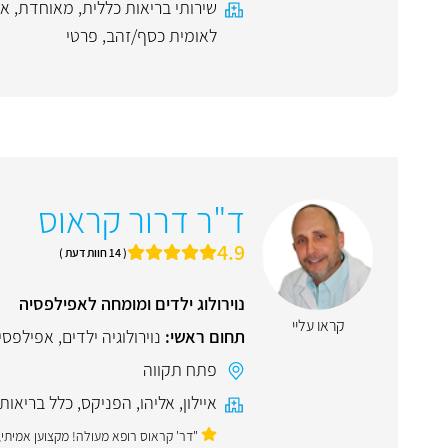
שירותי בריאות כללית
,
מאוחדת
,
אי
לאומית כסף/זהב
,
פרטי
ד"ר דרור קראוס
4.9
( 14 חוות דעת )
נוירולוג ילדים ומומחה לאפילפסיה
קראו עליי
תחום ראשי:
נוירולוגיה ילדים
,
אפילפסי
פתח תקווה
איילון
,
אליהו
,
הפניקס
,
כלל בריאות
"דר' קראוס רופא מעולה! מקצוען אמיתי