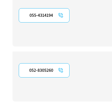
055-4314194
052-8305260