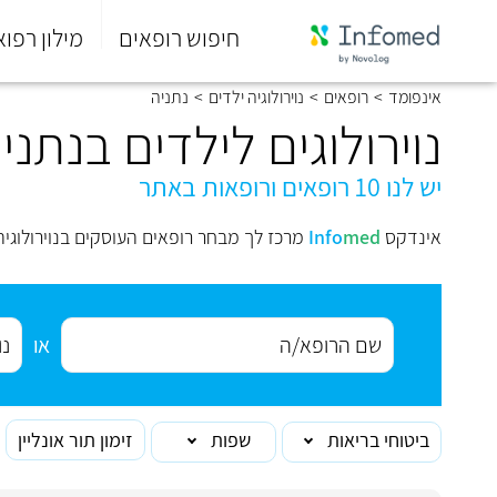
חיפוש רופאים
מילון רפוא
סוף
אינפומד
>
רופאים
>
נוירולוגיה ילדים
>
נתניה
התפריט
הראשי.
נוירולוגים לילדים בנתני
יש לנו 10 רופאים ורופאות באתר
אינדקס
med
Info
מרכז לך מבחר רופאים העוסקים בנוירולוגיה
או
ביטוחי בריאות
שפות
זימון תור אונליין