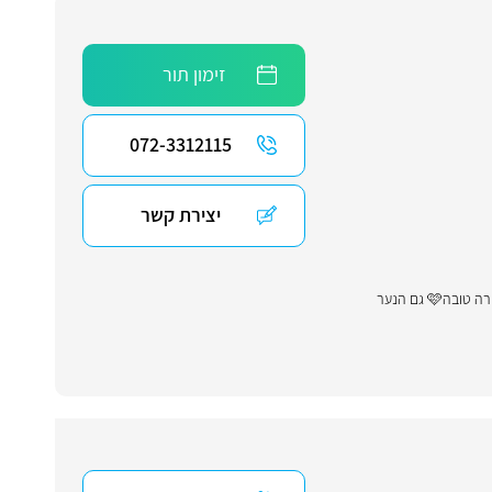
זימון תור
072-3312115
יצירת קשר
"ד״ר גנלין רופאה מקצועית, אנושית ואישיות מקסימה! דיברה בגובה עיניים הקשיבה הסבירה גילתה רגישות והבנה והכל בחיוך ובאווירה טובה🩷 גם הנער