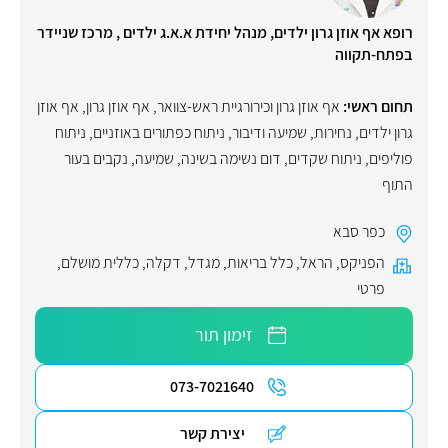
רופא אף אוזן גרון ילדים, מנהל יחידת א.א.ג ילדים , מרכז שניידר
בפתח-תקווה
תחום ראשי:
אף אוזן גרון וכירורגיית ראש-צוואר
,
אף אוזן גרון
,
אף אוזן
גרון ילדים
,
נחירות
,
שמיעה ודיבור
,
ניתוח כפתורים באוזניים
,
ניתוח
פוליפים
,
ניתוח שקדים
,
דום נשימה בשינה
,
שמיעה
,
נקבים בעור
התוף
כפר סבא
הפניקס
,
הראל
,
כלל בריאות
,
מגדל
,
דקלה
,
כללית מושלם
,
פרטי
זימון תור
073-7021640
יצירת קשר