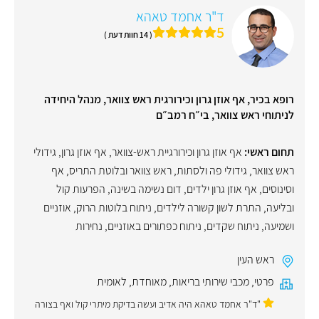
ד"ר אחמד טאהא
5
( 14 חוות דעת )
רופא בכיר, אף אוזן גרון וכירורגית ראש צוואר, מנהל היחידה
לניתוחי ראש צוואר, בי״ח רמב״ם
תחום ראשי:
אף אוזן גרון וכירורגיית ראש-צוואר
,
אף אוזן גרון
,
גידולי
ראש צוואר
,
גידולי פה ולסתות
,
ראש צוואר ובלוטת התריס
,
אף
וסינוסים
,
אף אוזן גרון ילדים
,
דום נשימה בשינה
,
הפרעות קול
ובליעה
,
התרת לשון קשורה לילדים
,
ניתוח בלוטות הרוק
,
אוזניים
ושמיעה
,
ניתוח שקדים
,
ניתוח כפתורים באוזניים
,
נחירות
ראש העין
פרטי
,
מכבי שירותי בריאות
,
מאוחדת
,
לאומית
"ד"ר אחמד טאהא היה אדיב ועשה בדיקת מיתרי קול ואף בצורה