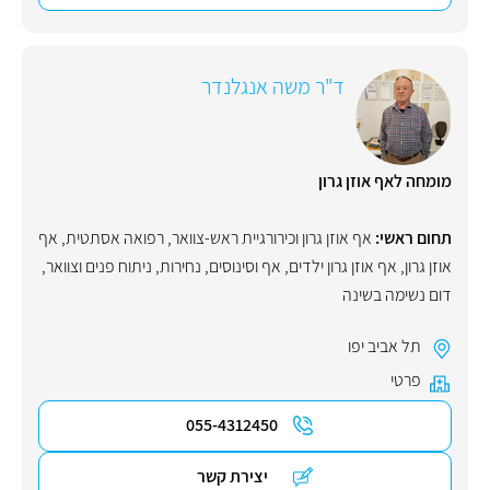
ד"ר משה אנגלנדר
מומחה לאף אוזן גרון
תחום ראשי:
אף אוזן גרון וכירורגיית ראש-צוואר
,
רפואה אסתטית
,
אף
אוזן גרון
,
אף אוזן גרון ילדים
,
אף וסינוסים
,
נחירות
,
ניתוח פנים וצוואר
,
דום נשימה בשינה
תל אביב יפו
פרטי
055-4312450
יצירת קשר