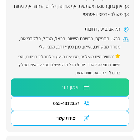
אף אוזן גרון
,
רפואה אסתטית
,
אף אוזן גרון ילדים
,
שחזור אף
,
ניתוח
אף משולב - רפואי ואסתטי
תל אביב יפו
,
רחובות
פרטי
,
הפניקס
,
הכשרת היישוב
,
הראל
,
מגדל
,
כלל בריאות
,
מנורה מבטחים
,
איילון
,
מגן כסף/זהב
,
מכבי שלי
"החוויה היית מושלמת, מפגישת הייעוץ וכל תהליך הניתוח, והכי
חשוב התוצאה לאחר ניתוח! הכל היה מושלם מקצועי ואישי ממליץ
בחום !"
לקריאת חוות הדעת
זימון תור
055-4312357
יצירת קשר