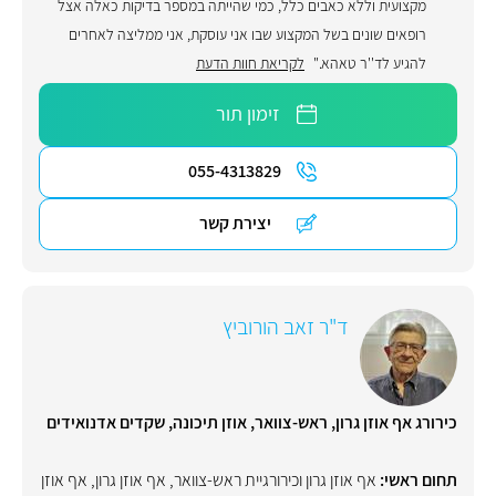
מקצועית וללא כאבים כלל, כמי שהייתה במספר בדיקות כאלה אצל
רופאים שונים בשל המקצוע שבו אני עוסקת, אני ממליצה לאחרים
להגיע לד''ר טאהא."
לקריאת חוות הדעת
זימון תור
055-4313829
יצירת קשר
ד"ר זאב הורוביץ
כירורג אף אוזן גרון, ראש-צוואר, אוזן תיכונה, שקדים אדנואידים
תחום ראשי:
אף אוזן גרון וכירורגיית ראש-צוואר
,
אף אוזן גרון
,
אף אוזן