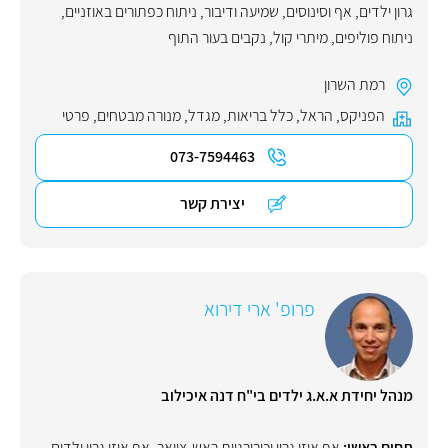
גרון ילדים
,
אף וסינוסים
,
שמיעה ודיבור
,
ניתוח כפתורים באוזניים
,
ניתוח פוליפים
,
מיתרי קול
,
נקבים בעור התוף
רמת השרון
הפניקס
,
הראל
,
כלל בריאות
,
מגדל
,
מנורה מבטחים
,
פרטי
073-7594463
יצירת קשר
פרופ' ארי דירוא
מנהל יחידת א.א.ג ילדים בי"ח דנה איכילוב
תחום ראשי:
אף אוזן גרון וכירורגיית ראש-צוואר
,
אף אוזן גרון ילדים
,