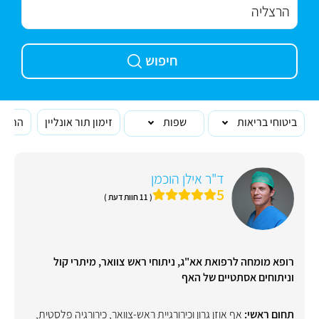
חיפוש
ביטוחי בריאות
שפות
זימון תור אונליין
הרופא
ד"ר אילן הוכמן
5
( 11 חוות דעת )
רופא מומחה לרפואת אא"ג, ניתוחי ראש צוואר, מיתרי קול
וניתוחים אסתטיים של האף
תחום ראשי:
אף אוזן גרון וכירורגיית ראש-צוואר
,
כירורגיה פלסטית
,