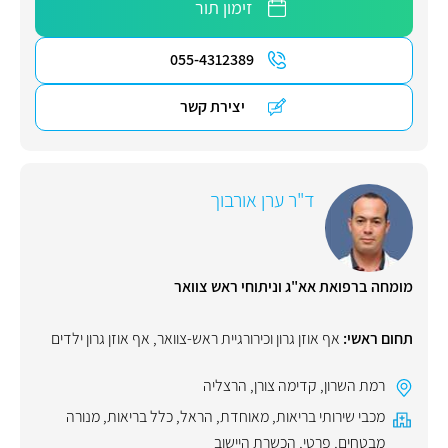
זימון תור
055-4312389
יצירת קשר
ד"ר ערן אורבוך
מומחה ברפואת אא"ג וניתוחי ראש צוואר
תחום ראשי:
אף אוזן גרון וכירורגיית ראש-צוואר
,
אף אוזן גרון ילדים
רמת השרון
,
קדימה צורן
,
הרצליה
מכבי שירותי בריאות
,
מאוחדת
,
הראל
,
כלל בריאות
,
מנורה
מבטחים
,
פרטי
,
הכשרת היישוב