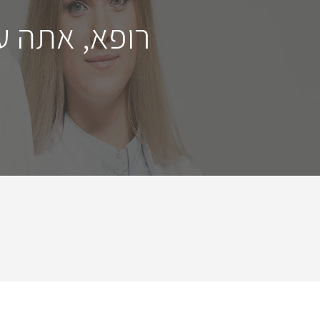
רופא, אתה ע