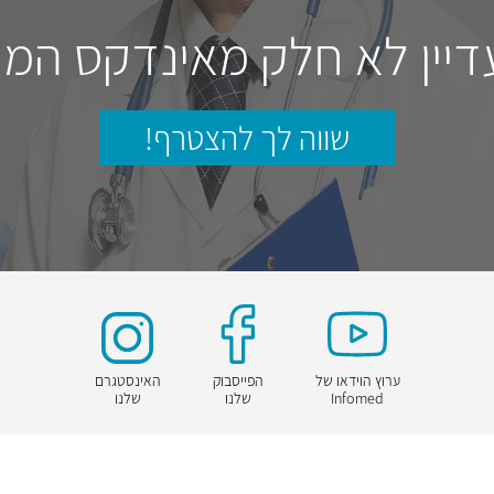
דיין לא חלק מאינדקס המו
שווה לך להצטרף!
ערוץ הוידאו של
הפייסבוק
האינסטגרם
Infomed
שלנו
שלנו