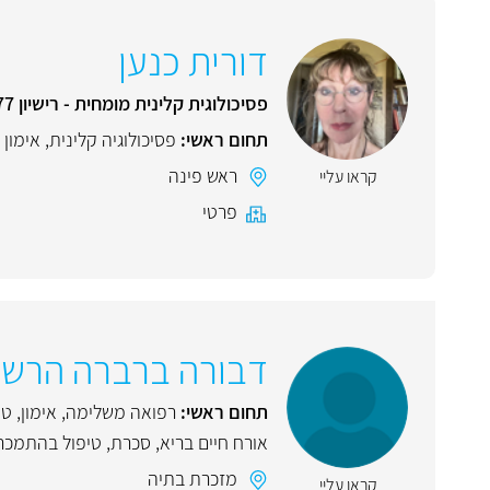
דורית כנען
פסיכולוגית קלינית מומחית - רישיון 4377
תחום ראשי:
פסיכולוגיה קלינית
,
אימון ז
ראש פינה
קראו עליי
פרטי
דבורה ברברה הרשקוב
תחום ראשי:
רפואה משלימה
,
אימון
,
טי
אורח חיים בריא
,
סכרת
,
טיפול בהתמכרו
מזכרת בתיה
קראו עליי