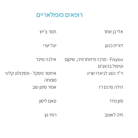
רופאים פופולאריים
אלי בן שחר
תמר צ'יש
דורית כנען
יעל יערי
Fixyou - מרכז פיזיותרפיה, שיקום
אילנה טייכר
וטיפול בכאבים
ד"ר נטע לניאדו שריג
איתמר פסקל - פסיכולוג קליני
מומחה
הילה פרנס רז
אמיר סימן טוב
סיון מדר
סאם ליסון
חיה לאונוב
רותי גון