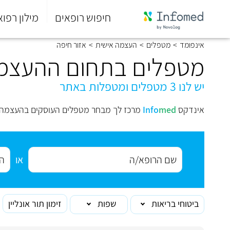
חיפוש רופאים
מילון רפוא
סוף
אינפומד
>
מטפלים
>
העצמה אישית
>
אזור חיפה
התפריט
הראשי.
מטפלים בתחום ההעצמה
יש לנו 3 מטפלים ומטפלות באתר
אינדקס
med
Info
מרכז לך מבחר מטפלים העוסקים בהעצמה א
או
ביטוחי בריאות
שפות
זימון תור אונליין