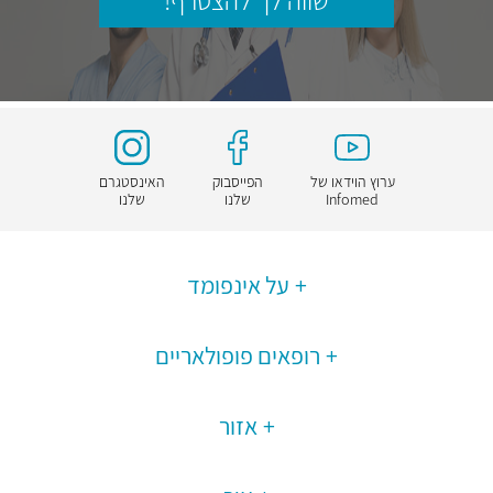
שווה לך להצטרף!
ערוץ הוידאו של
הפייסבוק
האינסטגרם
Infomed
שלנו
שלנו
על אינפומד
רופאים פופולאריים
אזור