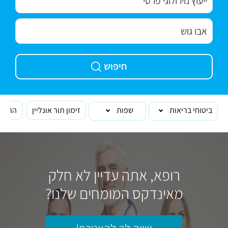
חיפוש
ביטוחי בריאות
שפות
זימון תור אונליין
הרופא
רופא, אתה עדיין לא חלק
מאינדקס המומחים שלנו?