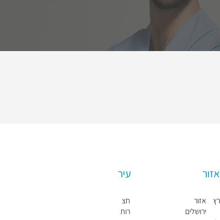
אזור
עיר
רץ
אזור
חצ
ירושלים
רות