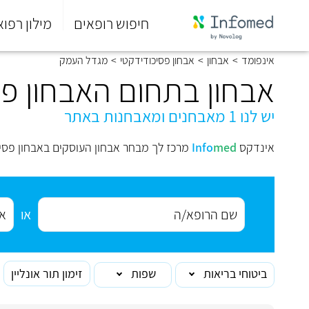
חיפוש רופאים
מילון רפוא
סוף
אינפומד
>
אבחון
>
אבחון פסיכודידקטי
>
מגדל העמק
התפריט
הראשי.
אבחון בתחום האבחון פ
יש לנו 1 מאבחנים ומאבחנות באתר
אינדקס
med
Info
מרכז לך מבחר אבחון העוסקים באבחון פסי
או
ביטוחי בריאות
שפות
זימון תור אונליין