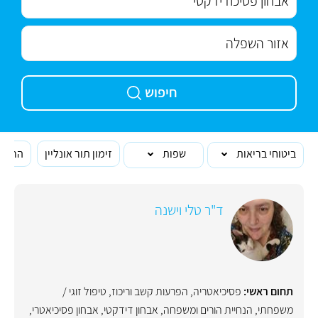
חיפוש
ביטוחי בריאות
שפות
זימון תור אונליין
הרופא
ד"ר טלי וישנה
תחום ראשי:
פסיכיאטריה
,
הפרעות קשב וריכוז
,
טיפול זוגי /
משפחתי
,
הנחיית הורים ומשפחה
,
אבחון דידקטי
,
אבחון פסיכיאטרי
,