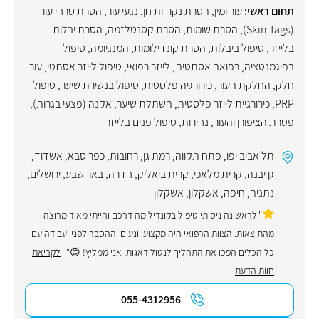
תחום ראשי:
עור ומין
,
הסרת נקודות חן
,
נגעי עור
,
הסרת סרחי עור
(Skin Tags)
,
הסרת שומות
,
הסרת קסנטלזמה
,
הסרת יבלות
בלייזר
,
טיפול ביבלות
,
הסרת קונדילומות
,
המנגיומה
,
טיפול
בפיגמנטציה
,
רפואה אסתטית
,
לייזר רפואי
,
טיפול לייזר אסתטי
,
עור
חלק
,
החלקת העור
,
כירורגיה פלסטית
,
טיפול בנשירת שיער
,
טיפול
PRP
,
כירורגיית לייזר פלסטית
,
השתלת שיער
,
אקנה (פצעי בגרות)
,
פטרת הציפורן והעור
,
נחירות
,
טיפול פנים בלייזר
תל אביב יפו
,
פתח תקווה
,
רמת גן
,
רחובות
,
כפר סבא
,
אשדוד
,
גן יבנה
,
קרית מלאכי
,
קרית ביאליק
,
חדרה
,
באר שבע
,
ירושלים
,
נתניה
,
חיפה
,
אשקלון
,
אשקלון
"לראשונה ניסיתי טיפול בקונדילומה דרכם והייתי מאוד מרוצה
מהתוצאות. הצוות הרפואי היה מקצועי ונעים וההסבר לפני ועבודה עם
כל הכלים הפכו את התהליך לנטול דאגות, אני ממליץ! 😊"
לקריאת
חוות הדעת
055-4312956