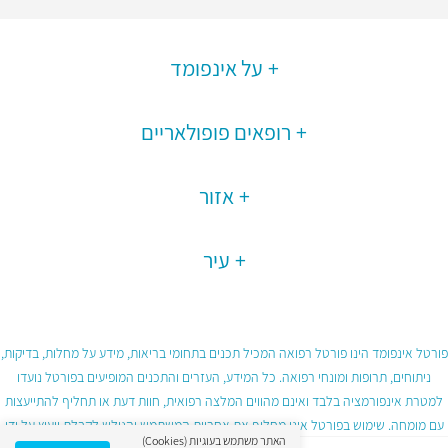
על אינפומד
רופאים פופולאריים
אזור
עיר
פורטל אינפומד הינו פורטל רפואה המכיל תכנים בתחומי בריאות, מידע על מחלות, בדיקות,
ניתוחים, תרופות ומונחי רפואה. כל המידע, העזרים והתכנים המופיעים בפורטל נועדו
למטרת אינפורמציה בלבד ואינם מהווים המלצה רפואית, חוות דעת או תחליף להתייעצות
עם מומחה. שימוש בפורטל אינו מחליף את אחריות המשתמש והגולש לקבלת ייעוץ על ידי
האתר משתמש בעוגיות (Cookies)