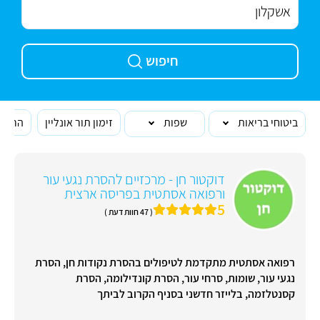
חיפוש
ביטוחי בריאות
שפות
זימון תור אונליין
הרופא
דוקטור חן - מרכזיים להסרת נגעי עור
ורפואה אסתטית בפריסה ארצית
5
( 47 חוות דעת )
רפואה אסתטית מתקדמת לטיפולים בהסרת נקודות חן, הסרת
נגעי עור, שומות, סרחי עור, הסרת קונדילומה, הסרת
קסנטלזמה, בלייזר חדשני בסניף הקרוב לביתך