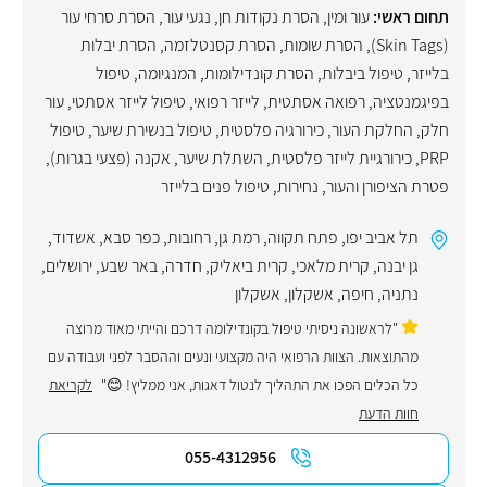
תחום ראשי:
עור ומין
,
הסרת נקודות חן
,
נגעי עור
,
הסרת סרחי עור
(Skin Tags)
,
הסרת שומות
,
הסרת קסנטלזמה
,
הסרת יבלות
בלייזר
,
טיפול ביבלות
,
הסרת קונדילומות
,
המנגיומה
,
טיפול
בפיגמנטציה
,
רפואה אסתטית
,
לייזר רפואי
,
טיפול לייזר אסתטי
,
עור
חלק
,
החלקת העור
,
כירורגיה פלסטית
,
טיפול בנשירת שיער
,
טיפול
PRP
,
כירורגיית לייזר פלסטית
,
השתלת שיער
,
אקנה (פצעי בגרות)
,
פטרת הציפורן והעור
,
נחירות
,
טיפול פנים בלייזר
תל אביב יפו
,
פתח תקווה
,
רמת גן
,
רחובות
,
כפר סבא
,
אשדוד
,
גן יבנה
,
קרית מלאכי
,
קרית ביאליק
,
חדרה
,
באר שבע
,
ירושלים
,
נתניה
,
חיפה
,
אשקלון
,
אשקלון
"לראשונה ניסיתי טיפול בקונדילומה דרכם והייתי מאוד מרוצה
מהתוצאות. הצוות הרפואי היה מקצועי ונעים וההסבר לפני ועבודה עם
כל הכלים הפכו את התהליך לנטול דאגות, אני ממליץ! 😊"
לקריאת
חוות הדעת
055-4312956