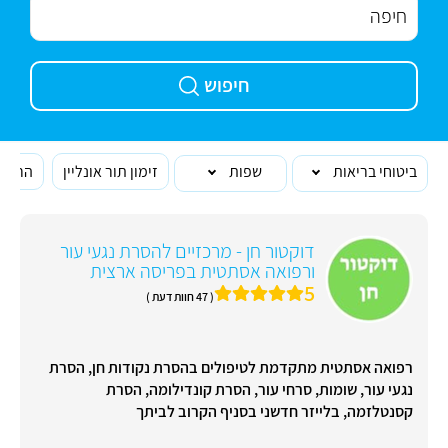
חיפוש
ביטוחי בריאות
שפות
זימון תור אונליין
הרופא
דוקטור חן - מרכזיים להסרת נגעי עור
ורפואה אסתטית בפריסה ארצית
5
( 47 חוות דעת )
רפואה אסתטית מתקדמת לטיפולים בהסרת נקודות חן, הסרת
נגעי עור, שומות, סרחי עור, הסרת קונדילומה, הסרת
קסנטלזמה, בלייזר חדשני בסניף הקרוב לביתך