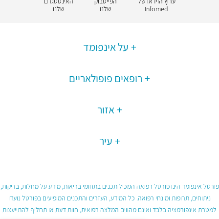
ערוץ הוידאו של
הפייסבוק
האינסטגרם
Infomed
שלנו
שלנו
על אינפומד
רופאים פופולאריים
אזור
עיר
פורטל אינפומד הינו פורטל רפואה המכיל תכנים בתחומי בריאות, מידע על מחלות, בדיקות,
ניתוחים, תרופות ומונחי רפואה. כל המידע, העזרים והתכנים המופיעים בפורטל נועדו
למטרת אינפורמציה בלבד ואינם מהווים המלצה רפואית, חוות דעת או תחליף להתייעצות