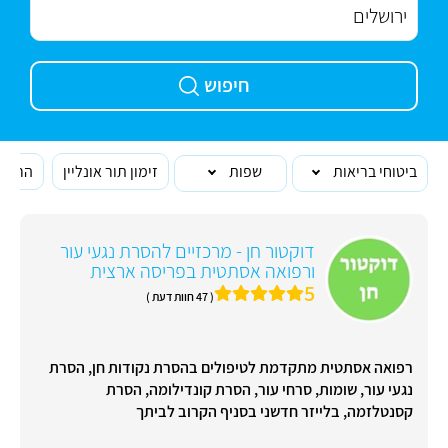
חיפוש
ביטוחי בריאות
שפות
זימון תור אונליין
הרופא
דוקטור חן - מרכזיים להסרת נגעי עור
ורפואה אסתטית בפריסה ארצית
5
( 47 חוות דעת )
רפואה אסתטית מתקדמת לטיפולים בהסרת נקודות חן, הסרת
נגעי עור, שומות, סרחי עור, הסרת קונדילומה, הסרת
קסנטלזמה, בלייזר חדשני בסניף הקרוב לביתך