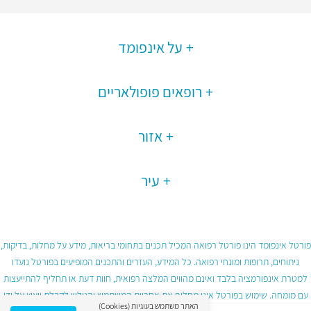
על אינפומד
רופאים פופולאריים
אזור
עיר
פורטל אינפומד הינו פורטל רפואה המכיל תכנים בתחומי בריאות, מידע על מחלות, בדיקות,
ניתוחים, תרופות ומונחי רפואה. כל המידע, העזרים והתכנים המופיעים בפורטל נועדו
למטרת אינפורמציה בלבד ואינם מהווים המלצה רפואית, חוות דעת או תחליף להתייעצות
עם מומחה. שימוש בפורטל אינו מחליף את אחריות המשתמש והגולש לקבלת ייעוץ על ידי
האתר משתמש בעוגיות (Cookies)