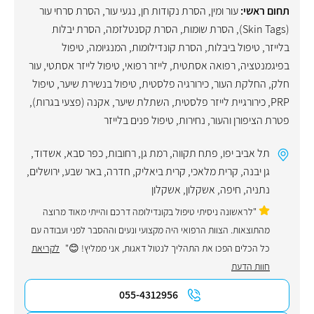
תחום ראשי:
עור ומין
,
הסרת נקודות חן
,
נגעי עור
,
הסרת סרחי עור
(Skin Tags)
,
הסרת שומות
,
הסרת קסנטלזמה
,
הסרת יבלות
בלייזר
,
טיפול ביבלות
,
הסרת קונדילומות
,
המנגיומה
,
טיפול
בפיגמנטציה
,
רפואה אסתטית
,
לייזר רפואי
,
טיפול לייזר אסתטי
,
עור
חלק
,
החלקת העור
,
כירורגיה פלסטית
,
טיפול בנשירת שיער
,
טיפול
PRP
,
כירורגיית לייזר פלסטית
,
השתלת שיער
,
אקנה (פצעי בגרות)
,
פטרת הציפורן והעור
,
נחירות
,
טיפול פנים בלייזר
תל אביב יפו
,
פתח תקווה
,
רמת גן
,
רחובות
,
כפר סבא
,
אשדוד
,
גן יבנה
,
קרית מלאכי
,
קרית ביאליק
,
חדרה
,
באר שבע
,
ירושלים
,
נתניה
,
חיפה
,
אשקלון
,
אשקלון
"לראשונה ניסיתי טיפול בקונדילומה דרכם והייתי מאוד מרוצה
מהתוצאות. הצוות הרפואי היה מקצועי ונעים וההסבר לפני ועבודה עם
כל הכלים הפכו את התהליך לנטול דאגות, אני ממליץ! 😊"
לקריאת
חוות הדעת
055-4312956