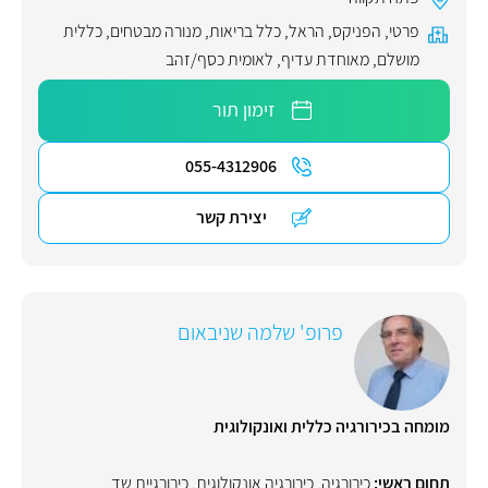
פרטי
,
הפניקס
,
הראל
,
כלל בריאות
,
מנורה מבטחים
,
כללית
מושלם
,
מאוחדת עדיף
,
לאומית כסף/זהב
זימון תור
055-4312906
יצירת קשר
פרופ' שלמה שניבאום
מומחה בכירורגיה כללית ואונקולוגית
תחום ראשי:
כירורגיה
,
כירורגיה אונקולוגית
,
כירורגיית שד