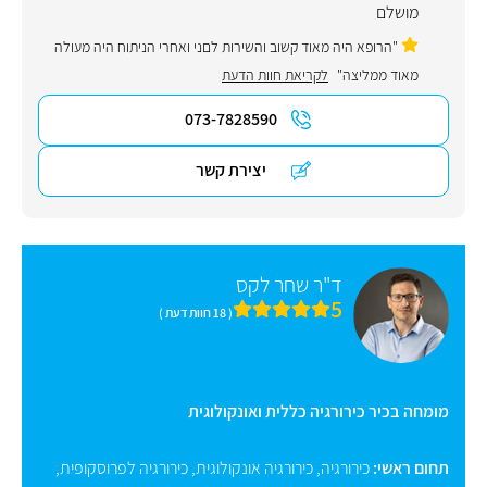
מושלם
"הרופא היה מאוד קשוב והשירות לםני ואחרי הניתוח היה מעולה
מאוד ממליצה"
לקריאת חוות הדעת
073-7828590
יצירת קשר
ד"ר שחר לקס
5
( 18 חוות דעת )
מומחה בכיר כירורגיה כללית ואונקולוגית
תחום ראשי:
כירורגיה
,
כירורגיה אונקולוגית
,
כירורגיה לפרוסקופית
,