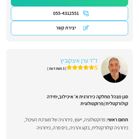
055-4312551
יצירת קשר
ד"ר ערן איצקוביץ
5
( 3 חוות דעת )
סגן מנהל מחלקה כירורגית א’ איכילוב,יחידה
קולורקטלית/פרוקטולוגית
תחום ראשי:
פרוקטולוגיה
,
ייעוץ
,
כירורגיה של מערכת העיכול
,
כירורגיה קולורקטלית
,
בקע והרניה
,
כיס מרה
,
כירורגיה