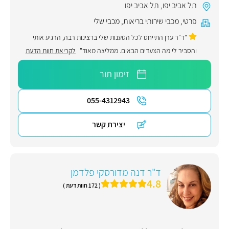
תל אביב יפו
,
תל אביב יפו
פרטי
,
מכבי שירותי בריאות
,
מכבי שלי
"ד״ר ערן התייחס לכל הטענות שלי ברצינות רבה, הרגיע אותי
והסביר לי מה הצעדים הבאים. ממליצה מאוד"
לקריאת חוות הדעת
זימון תור
055-4312943
יצירת קשר
ד"ר דנה מדורסקי פלדמן
4.8
( 172 חוות דעת )