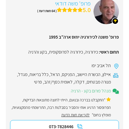
פרופ' משה דודאי
5.0
( 64 חוות דעת )
פרופ' משנה לכירורגיה יוזוס ארה"ב 1995
תחום ראשי:
כירורגיה
,
כירורגיה לפרוסקופית
,
בקע והרניה
תל אביב יפו
איילון
,
הכשרת היישוב
,
הפניקס
,
הראל
,
כלל בריאות
,
מגדל
,
מנורה מבטחים
,
דקלה
,
לאומית כסף/זהב
,
פרטי
מנהל פורום בקע - הרניה
"התקבלנו בברכה ובנועם, הייתי לחוצה מתוצאות הבדיקות,
הפרופסור הרגיע אותי והסביר בסבלנות רבה, התרשמתי מהמקצועיות,
מומלץ בחום"
לקריאת חוות הדעת
073-7828446