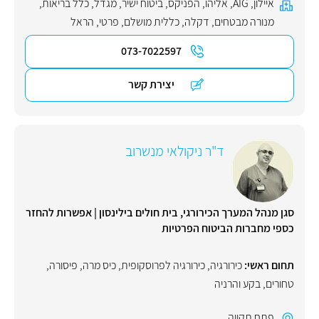
איילון
,
AIG
,
אליהו
,
הפניקס
,
ביטוח ישיר
,
מגדל
,
כלל בריאות
,
מנורה מבטחים
,
דקלה
,
כללית מושלם
,
פרטי
,
הראל
073-7022597
יצירת קשר
ד"ר ניקולאי מנשרוב
סגן מנהל המערך הכירורגי, בית חולים בילינסון | אפשרות להחזר
כספי מחברות הביטוח הפרטיות
תחום ראשי:
כירורגיה
,
כירורגיה לפרוסקופית
,
כיס מרה
,
פיסורה
,
טחורים
,
בקע והרניה
פתח תקווה