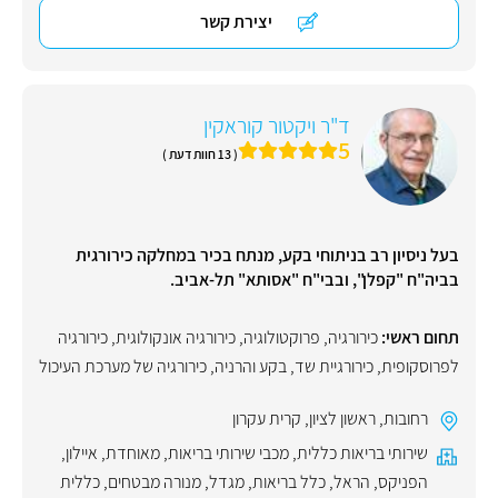
יצירת קשר
ד"ר ויקטור קוראקין
5
( 13 חוות דעת )
בעל ניסיון רב בניתוחי בקע, מנתח בכיר במחלקה כירורגית
בביה"ח "קפלן", ובבי"ח "אסותא" תל-אביב.
תחום ראשי:
כירורגיה
,
פרוקטולוגיה
,
כירורגיה אונקולוגית
,
כירורגיה
לפרוסקופית
,
כירורגיית שד
,
בקע והרניה
,
כירורגיה של מערכת העיכול
רחובות
,
ראשון לציון
,
קרית עקרון
שירותי בריאות כללית
,
מכבי שירותי בריאות
,
מאוחדת
,
איילון
,
הפניקס
,
הראל
,
כלל בריאות
,
מגדל
,
מנורה מבטחים
,
כללית