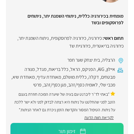
מומחית בכירורגיה כללית, ניתוחי השמנת יתר, ניתוחים
לפרוסקופים ובשד
תחום ראשי:
כירורגיה
,
כירורגיה לפרוסקופית
,
ניתוח השמנת יתר
,
כירורגיה בריאטרית
,
כירורגיית שד
הרצליה
,
בית יצחק שער חפר
איילון
,
AIG
,
הפניקס
,
הראל
,
כלל בריאות
,
מגדל
,
מנורה
מבטחים
,
דקלה
,
כללית מושלם
,
מאוחדת עדיף
,
מאוחדת שיא
,
מכבי שלי
,
לאומית כסף/זהב
,
מגן כסף/זהב
,
פרטי
"באתי לד״ר ליברנט עם בעיה של שיערה הפוכה חוזרת בעצם
הזנב לפני שהחלטנו על ניתוח היא רצתה לבדוק לפני ולא ישר ללכת
על ניתוח. הטיפול המסור והקדשת הזמן ניכרת גם לאחר הניתוח."
לקריאת חוות הדעת
זימון תור