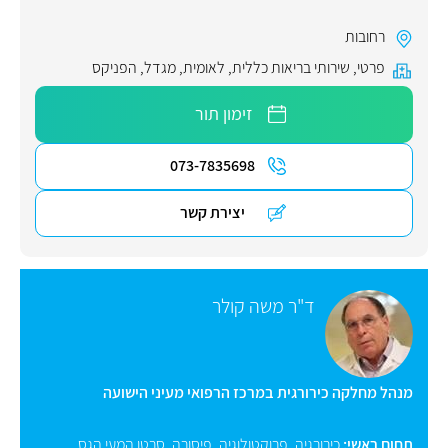
רחובות
פרטי
,
שירותי בריאות כללית
,
לאומית
,
מגדל
,
הפניקס
זימון תור
073-7835698
יצירת קשר
ד"ר משה קולר
מנהל מחלקה כירורגית במרכז הרפואי מעיני הישועה
תחום ראשי:
כירורגיה
,
פרוקטולוגיה
,
פיסורה
,
סרטן המעי הגס
,