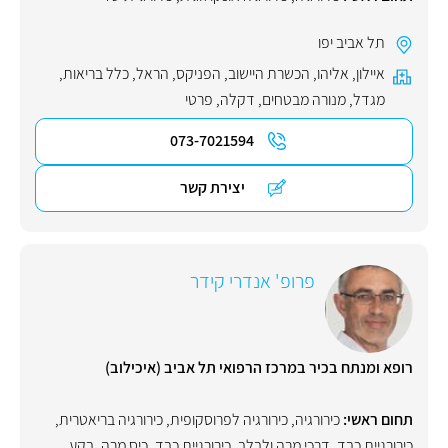
תל אביב יפו
איילון
,
אליהו
,
הכשרת היישוב
,
הפניקס
,
הראל
,
כלל בריאות
,
מגדל
,
מנורה מבטחים
,
דקלה
,
פרטי
073-7021594
יצירת קשר
פרופ' אנדרי קידר
רופא ומנתח בכיר במרכז הרפואי תל אביב (איכילוב)
תחום ראשי:
כירורגיה
,
כירורגיה לפרוסקופית
,
כירורגיה בריאטרית
,
כירורגיית כבד, דרכי מרה ולבלב
,
כירורגיית כבד
,
כיס מרה
,
בקע