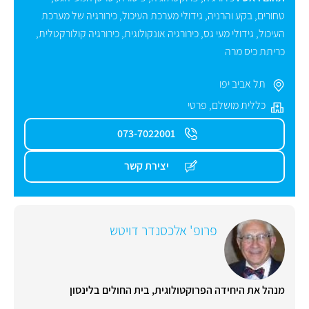
טחורים
,
בקע והרניה
,
גידולי מערכת העיכול
,
כירורגיה של מערכת
העיכול
,
גידולי מעי גס
,
כירורגיה אונקולוגית
,
כירורגיה קולורקטלית
,
כריתת כיס מרה
תל אביב יפו
כללית מושלם
,
פרטי
073-7022001
יצירת קשר
פרופ' אלכסנדר דויטש
מנהל את היחידה הפרוקטולוגית, בית החולים בלינסון