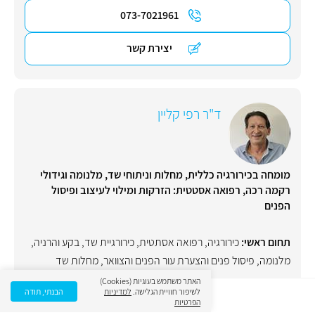
073-7021961
יצירת קשר
ד"ר רפי קליין
מומחה בכירורגיה כללית, מחלות וניתוחי שד, מלנומה וגידולי
רקמה רכה, רפואה אסטטית: הזרקות ומילוי לעיצוב ופיסול
הפנים
תחום ראשי:
כירורגיה
,
רפואה אסתטית
,
כירורגיית שד
,
בקע והרניה
,
מלנומה
,
פיסול פנים והצערת עור הפנים והצוואר
,
מחלות שד
האתר משתמש בעוגיות (Cookies)
חיפה
לשיפור חוויית הגלישה.
למדיניות
הבנתי, תודה
הפרטיות