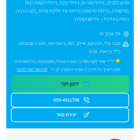
סרטן הלבלב
,
גידולי מעי גס
,
גידולי קיבה
,
גידולי רקמות רכות
(סרקומה)
,
כריתת סרקומה
,
כריתת שד חלקית ומלא
,
בקע והרניה
,
בעיות באדרנל – אדיסון וקושינג
תל אביב יפו
מכבי שלי
,
הפניקס
,
איילון
,
AIG
,
ביטוח ישיר
,
מנורה מבטחים
,
כלל בריאות
,
פרטי
"ד"ר שחר לקס טיפל בי בצורה מעולה במקצוענות, ברגישות והיה
מצוין לארך כל הדרך!!! מודה לו מקרב לב!!!"
לקריאת חוות הדעת
זימון תור
055-4311706
יצירת קשר