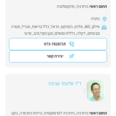
תחום ראשי:
כירורגיה
,
פרוקטולוגיה
נתניה
איילון
,
AIG
,
אליהו
,
הפניקס
,
הראל
,
כלל בריאות
,
מגדל
,
מנורה
מבטחים
,
דקלה
,
כללית מושלם
,
מגן כסף/זהב
,
פרטי
073-7828715
יצירת קשר
ד"ר אליעזר אבינח
תחום ראשי:
כירורגיה
,
כירורגיה לפרוסקופית
,
כריתת כיס מרה
,
בקע