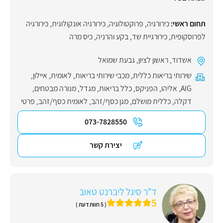
תחום ראשי:
כירורגיה
,
פרוקטולוגיה
,
כירורגיה אונקולוגית
,
כירורגיה
לפרוסקופית
,
כירורגיית שד
,
בקע והרניה
,
כיס מרה
אשדוד
,
ראשון לציון
,
גבעת שמואל
שירותי בריאות כללית
,
מכבי שירותי בריאות
,
לאומית
,
איילון
,
AIG
,
אליהו
,
הפניקס
,
כלל בריאות
,
מגדל
,
מנורה מבטחים
,
דקלה
,
כללית מושלם
,
מגן כסף/זהב
,
לאומית כסף/זהב
,
פרטי
073-7828550
יצירת קשר
ד"ר סיגל ליברנט טאוב
5
( 5 חוות דעת )