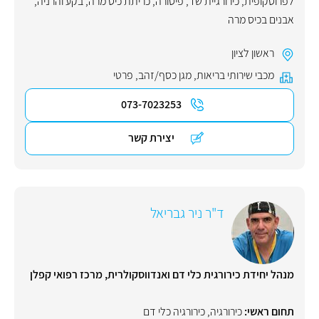
לפרוסקופית
,
כירורגיית שד
,
פיסורה
,
כריתת כיס מרה
,
בקע והרניה
,
אבנים בכיס מרה
ראשון לציון
מכבי שירותי בריאות
,
מגן כסף/זהב
,
פרטי
073-7023253
יצירת קשר
ד"ר ניר גבריאל
מנהל יחידת כירורגית כלי דם ואנדווסקולרית, מרכז רפואי קפלן
תחום ראשי:
כירורגיה
,
כירורגיה כלי דם