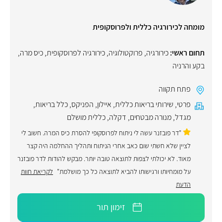
מומחה לכירורגיה כללית ולפרוסקופית
תחום ראשי:
כירורגיה
,
פרוקטולוגיה
,
כירורגיה לפרוסקופית
,
כיס מרה
,
בקע והרניה
פתח תקווה
פרטי
,
שירותי בריאות כללית
,
איילון
,
הפניקס
,
כלל בריאות
,
מגדל
,
מנורה מבטחים
,
דקלה
,
כללית מושלם
"דר פובזנר עשה לי ניתוח לפרוסקופי להסרת כיס המרה. חשוב לי
לציין שלא חשתי שום כאב אחרי הניתוח ותהליך ההחלמה היה קצר
מאוד. לא יכולתי לצפות לתוצאה טובה יותר. מבקש להודות לדר פובזנר
על מומחיותו ורגישותו להביא לתוצאה כל כך מושלמת"
לקריאת חוות
הדעת
זימון תור