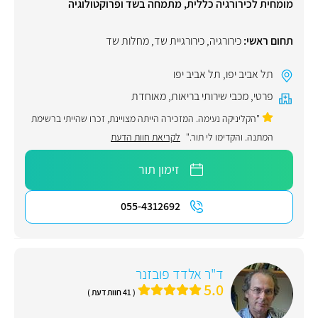
מומחית לכירורגיה כללית, מתמחה בשד ופרוקטולוגיה
תחום ראשי:
כירורגיה
,
כירורגיית שד
,
מחלות שד
תל אביב יפו
,
תל אביב יפו
פרטי
,
מכבי שירותי בריאות
,
מאוחדת
"הקליניקה נעימה. המזכירה הייתה מצויינת, זכרו שהייתי ברשימת
המתנה. והקדימו לי תור."
לקריאת חוות הדעת
זימון תור
055-4312692
ד"ר אלדד פובזנר
5.0
( 41 חוות דעת )