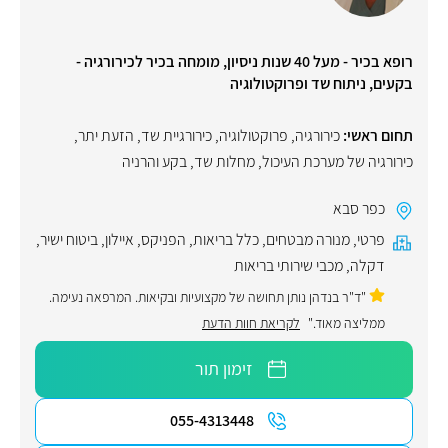
רופא בכיר - מעל 40 שנות ניסיון, מומחה בכיר לכירורגיה -
בקעים, ניתוח שד ופרוקטולוגיה
תחום ראשי:
כירורגיה
,
פרוקטולוגיה
,
כירורגיית שד
,
הזעת יתר
,
כירורגיה של מערכת העיכול
,
מחלות שד
,
בקע והרניה
כפר סבא
פרטי
,
מנורה מבטחים
,
כלל בריאות
,
הפניקס
,
איילון
,
ביטוח ישיר
,
דקלה
,
מכבי שירותי בריאות
"ד"ר בנדהן נותן תחושה של מקצועיות ובקיאות. המרפאה נעימה.
ממליצה מאוד."
לקריאת חוות הדעת
זימון תור
055-4313448