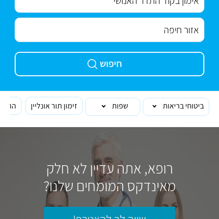
חיפוש
ביטוחי בריאות
שפות
זימון תור אונליין
הרופא
רופא, אתה עדיין לא חלק
מאינדקס המומחים שלנו?