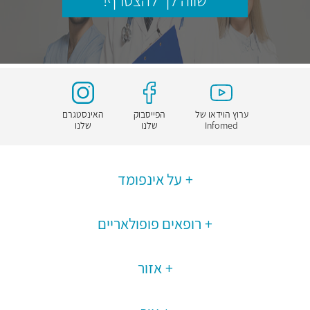
שווה לך להצטרף!
ערוץ הוידאו של
הפייסבוק
האינסטגרם
Infomed
שלנו
שלנו
על אינפומד
רופאים פופולאריים
אזור