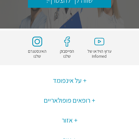
שווה לך להצטרף!
ערוץ הוידאו של
הפייסבוק
האינסטגרם
Infomed
שלנו
שלנו
על אינפומד
רופאים פופולאריים
אזור