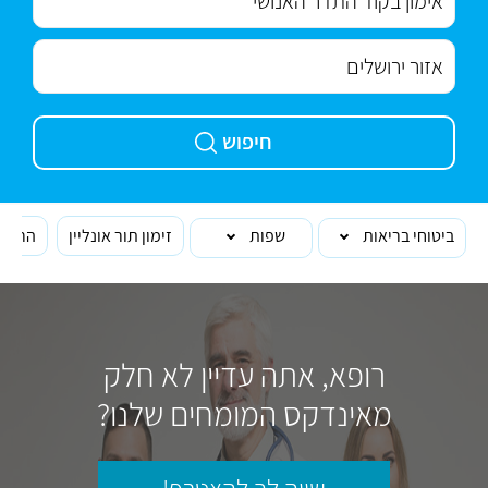
חיפוש
ביטוחי בריאות
שפות
זימון תור אונליין
הרופא
רופא, אתה עדיין לא חלק
מאינדקס המומחים שלנו?