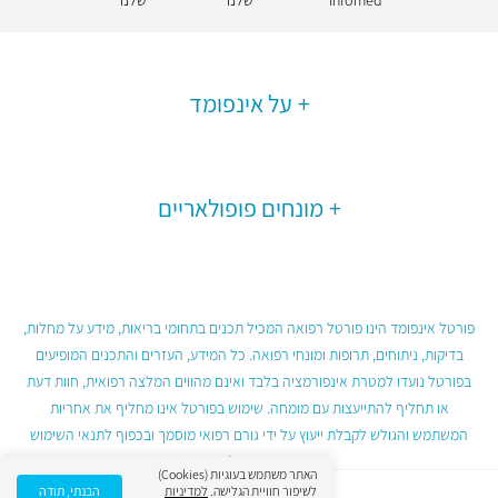
Infomed
שלנו
שלנו
על אינפומד
מונחים פופולאריים
פורטל אינפומד הינו פורטל רפואה המכיל תכנים בתחומי בריאות, מידע על מחלות,
בדיקות, ניתוחים, תרופות ומונחי רפואה. כל המידע, העזרים והתכנים המופיעים
בפורטל נועדו למטרת אינפורמציה בלבד ואינם מהווים המלצה רפואית, חוות דעת
או תחליף להתייעצות עם מומחה. שימוש בפורטל אינו מחליף את אחריות
המשתמש והגולש לקבלת ייעוץ על ידי גורם רפואי מוסמך ובכפוף לתנאי השימוש
בפורטל.
האתר משתמש בעוגיות (Cookies)
לשיפור חוויית הגלישה.
למדיניות
הבנתי, תודה