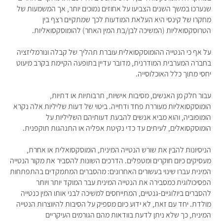
שנערכו במשך השנים הצביעו על אחוזים נמוכים יותר, אך המשמעות של
מחקרו של קינסי היא העלאת המודעות לכך שמתקיים רצף בין
הטרוסקסואליות (המשיכה לבן/בת המין האחר) להומוסקסואליות.
על אף כי הנטייה ההומוסקסואלית עוברת תהליך של קבלה ונורמליזציה
בחברה המערבית המודרנית, מדובר עדיין בתופעה הקיימת בקרב מיעוט
יחסי מתוך כלל האוכלוסייה.
עבור חלק מן האנשים, מסיבות אישיות, תרבותיות או דתיות,
הומוסקסואליות מעוררת פחד ודחייה. ביטוי של דעות שליליות אלה נקרא
הומופוביה, והוא מביא אנשים להבעת דעותיהם השליליות על
הומוסקסואלים, לעיתים עד כדי נקיטת אפליה או התנהגות תוקפנית.
הניסיונות להבין את שורש הנטייה המינית, הומוסקסואלית או אחרת,
מעסיקים כיום חוקרים ומטפלים. הדרכים השונות להסביר את מקור הנטייה
המינית עברו שינוי בעשורים האחרונים: מהסברים המתמקדים בהתפתחות
הפסיכולוגית כמסבירה את הנטייה המינית עבר המוקד יותר ויותר
להסברים ביולוגיים-גנטיים, המתייחסים למשיכה לבני אותו המין כנטייה
מולדת. יחד עם זאת, לא ידוע כיום מספיק על הסיבות להיווצרות הנטייה
המינית, כך שלא ניתן לדעת בוודאות מהם הגורמים העיקריים