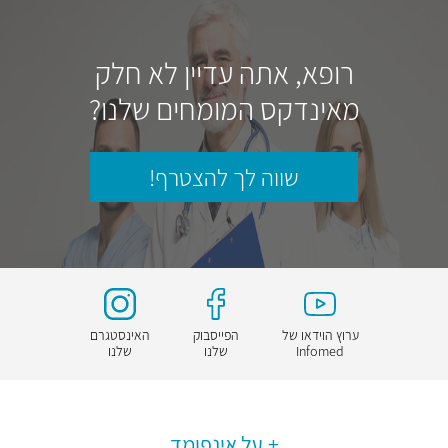
רופא, אתה עדיין לא חלק
מאינדקס המומחים שלנו?
שווה לך להצטרף!
ערוץ הוידאו של
הפייסבוק
האינסטגרם
Infomed
שלנו
שלנו
על אינפומד