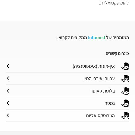
להומוסקסואליות.
המומחים של
med
Info
ממליצים לקרוא:
מונחים קשורים
אין-אונות (אימפוטנציה)
ערווה, איברי המין
בלוטת קאופר
גמטה
הטרוסקסואליות