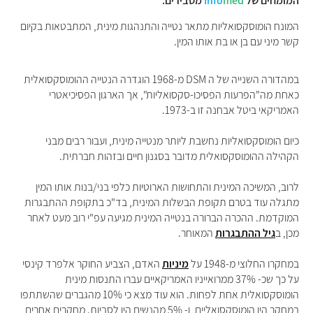
המומחים של
med
Info
מסבירים:
המונח הומוסקסואליות מתאר נטייה והתנהגות מינית, המתבטאות בקיום
קשר מיני עם בן או בת אותו המין.
במהדורה השנייה של ה DSM מ-1968 הוגדרה הנטייה ההומוסקסואלית
כאחת מה"הפרעות הפסיכו-סקסואליות", אך הארגון הפסיכיאטרי
האמריקאי ביטל אבחנה זו ב-1973.
כיום הומוסקסואליות נחשבת ליותר מנטייה מינית, ועבור רבים מבני
הקהילה ההומוסקסואלית מדובר בסגנון חיים ובזהות חברתית.
לרוב, המשיכה המינית והתחושות הארוטיות כלפי בני/בנות אותו המין
מתגלה עוד בטרם תקופת הבשלות המינית, בד"כ בתקופת ההתבגרות
המוקדמת. ההכרה הברורה בנטייה המינית מגיעה עפ"י רוב מעט לאחר
מכן, ב
גיל ההתבגרות
המאוחר.
במחקרו החלוצי מ-1948 על
מיניות
האדם, הצביע החוקר אלפרד קינסי
על כך שכ- 37% ממרואייניו האמריקאיים עברו התנסות מינית
הומוסקסואלית אחת לפחות. הוא עוד מצא כי 10% מהגברים שהשתתפו
במחקר היו הומוסקסואליים, ו- 5% מהנשים היו לסביות. מחקרים אחרים