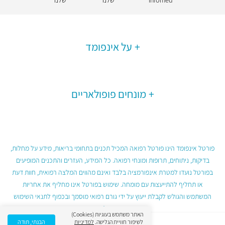
Infomed
שלנו
שלנו
על אינפומד
מונחים פופולאריים
פורטל אינפומד הינו פורטל רפואה המכיל תכנים בתחומי בריאות, מידע על מחלות,
בדיקות, ניתוחים, תרופות ומונחי רפואה. כל המידע, העזרים והתכנים המופיעים
בפורטל נועדו למטרת אינפורמציה בלבד ואינם מהווים המלצה רפואית, חוות דעת
או תחליף להתייעצות עם מומחה. שימוש בפורטל אינו מחליף את אחריות
המשתמש והגולש לקבלת ייעוץ על ידי גורם רפואי מוסמך ובכפוף לתנאי השימוש
בפורטל.
האתר משתמש בעוגיות (Cookies)
לשיפור חוויית הגלישה.
למדיניות
הבנתי, תודה