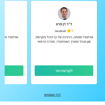
ד"ר דן פרט
ד"ר
5
5
(
28 חוות דעת
)
אורתופד מומחה, כירורגיה של כף הרגל והקרסול,
אורתופד ספורט
סגן מנהל המערך האורתופדי, המרכז הרפואי
ע"ש שיבא, תל השומר.
לקביעת תור
לק
לכל המומחים