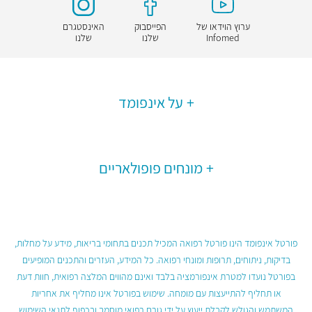
ערוץ הוידאו של
הפייסבוק
האינסטגרם
Infomed
שלנו
שלנו
על אינפומד
מונחים פופולאריים
פורטל אינפומד הינו פורטל רפואה המכיל תכנים בתחומי בריאות, מידע על מחלות,
בדיקות, ניתוחים, תרופות ומונחי רפואה. כל המידע, העזרים והתכנים המופיעים
בפורטל נועדו למטרת אינפורמציה בלבד ואינם מהווים המלצה רפואית, חוות דעת
או תחליף להתייעצות עם מומחה. שימוש בפורטל אינו מחליף את אחריות
המשתמש והגולש לקבלת ייעוץ על ידי גורם רפואי מוסמך ובכפוף לתנאי השימוש