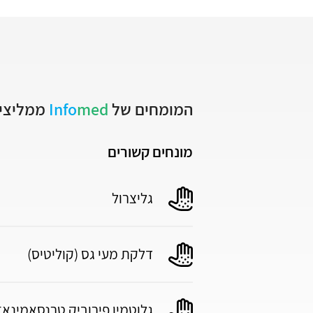
המומחים של
med
Info
ממליצים
מונחים קשורים
גליצרול
דלקת מעי גס (קוליטיס)
גלוטמין פירוביק טרנסאמינאז (PT