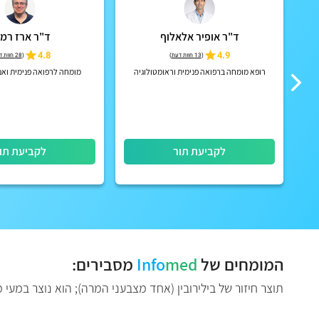
ד"ר אופיר אלאלוף
ד"ר ארז רמ
4.8
4.9
(
13 חוות דעת
)
(
28 חוות דעת
רופא מומחה ברפואה פנימית וראומטולוגיה
מומחה לרפואה פנימית ואנד
לקביעת תור
לקביעת תו
המומחים של
med
Info
מסבירים:
תוצר חיזור של בילירובין (אחד מצבעני המרה); הוא נוצר במעי 