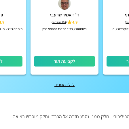
תי
ד"ר אמיר שרעבי
פר
4.9
4.9
)
(
374 חוות דעת
)
וקרינולוגיה
ראומטולוג בכיר במרכז הרפואי רבין
מומחה בינלאומי ל
ר
לקביעת תור
לק
לכל המומחים
מבילירובין; חלק ממנו נספג חזרה אל הכבד, וחלק מופרש בצואה.