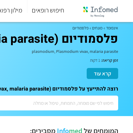
חיפוש רופאים
מילון רפוא
סוף
התפריט
אינפומד
מונחים
פלסמודיום
הראשי.
פלסמודיום (plasmodium, Plasmodium vivax, malaria parasite)
plasmodium, Plasmodium vivax, malaria parasite
זמן קריאה:
1 דקות
קרא עוד
רוצה להתייעץ על פלסמודיום (plasmodium, Plasmodium vivax, malaria parasite)? לתאום ייעוץ אישי עם המומחים שלנו:
המומחים של
med
Info
מסבירים: