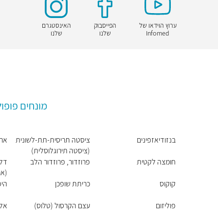
ערוץ הוידאו של
הפייסבוק
האינסטגרם
Infomed
שלנו
שלנו
מונחים פופול
בנזודיאזפינים
ציסטה תריסית-תת-לשונית
ארכ
(ציסטה תירוגלוסלית)
חומצה לקטית
פרוזדור, פרוזדור הלב
דלק
(אר
קוקוס
כריתת שופכן
היפ
פוליזום
עצם הקרסול (טלוס)
אלח