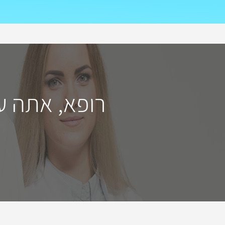
רופא, אתה ע