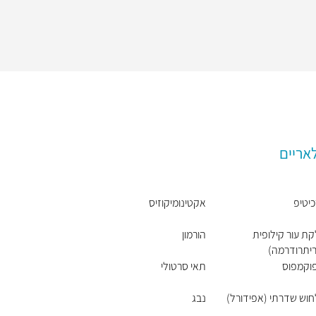
אריים
יטיפ
אקטינומיקוזיס
ת עור קילופית
הורמון
יתרודרמה)
וקמפוס
תאי סרטולי
וש שדרתי (אפידורל)
נבג