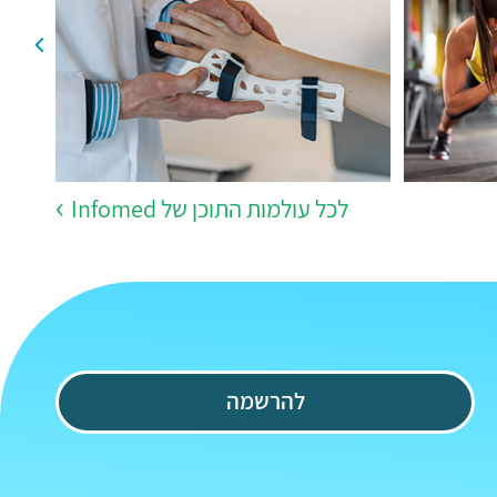
לכל עולמות התוכן של Infomed
להרשמה