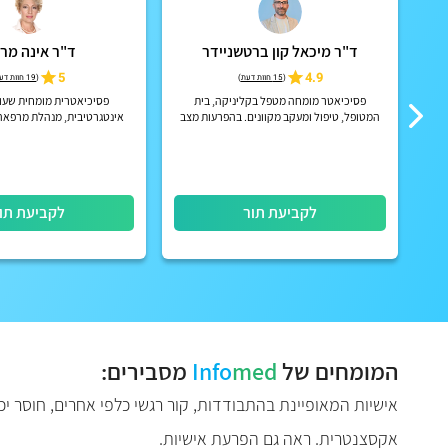
ד"ר מיכאל קון ברטשניידר
ד"ר אינה מרנ
5
4.9
(
15 חוות דעת
)
(
19 חוות דעת
פסיכיאטר מומחה מטפל בקליניקה, בית
פסיכיאטרית מומחית שעו
המטופל, טיפול ומעקב מקוונים. בהפרעות מצב
אינטגרטיבית, מנהלת מרפאה
רוח, הפרעות קשב וריכוז, הפרעות פסיכוטיות
הוליסטי לגוף ונ
אקוטיות וכרוניות, הפרעות אישי...
לקביעת תור
לקביעת תו
המומחים של
med
Info
מסבירים:
אישיות המאופיינת בהתבודדות, קור רגשי כלפי אחרים, חוסר י
אקסצנטרית. ראה גם הפרעת אישיות.