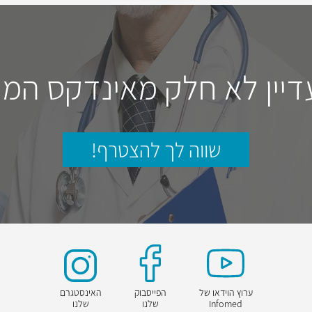
דיין לא חלק מאינדקס המו
שווה לך להצטרף!
ערוץ הוידאו של
הפייסבוק
האינסטגרם
Infomed
שלנו
שלנו