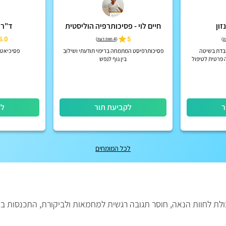
זון
חיים לוי - פסיכותרפיה הוליסטית
ד"ר 
5.0
5
)
(
4 חוות דעת
)
בדת בשיטה
פסיכותרפיסט המתמחה בריפוי תודעתי ושילוב
פסיכיאטר 
 פרטית לטיפול
בין גוף לנפש
פש
ר
לקביעת תור
לק
לכל המומחים
כולת לחוות הנאה, חוסר תגובה רגשית למחמאות ולביקורת, התכנסות ב