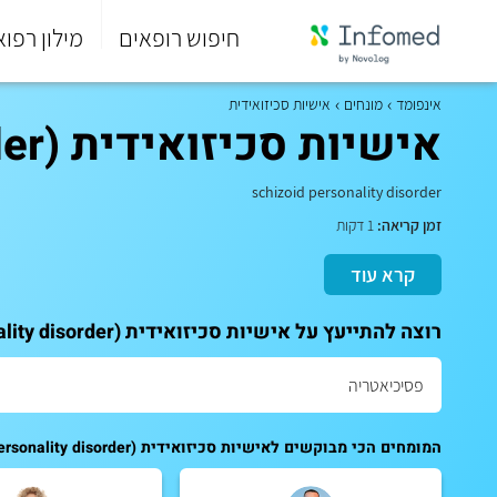
חיפוש רופאים
מילון רפוא
סוף
התפריט
אינפומד
מונחים
אישיות סכיזואידית
הראשי.
אישיות סכיזואידית (schizoid personality disorder)
schizoid personality disorder
זמן קריאה:
1 דקות
קרא עוד
רוצה להתייעץ על אישיות סכיזואידית (schizoid personality disorder)? לתאום ייעוץ אישי עם המומחים שלנו:
המומחים הכי מבוקשים לאישיות סכיזואידית (schizoid personality disorder):