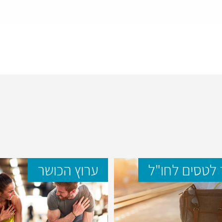
לטסים לחו"ל
ערוץ הכושר