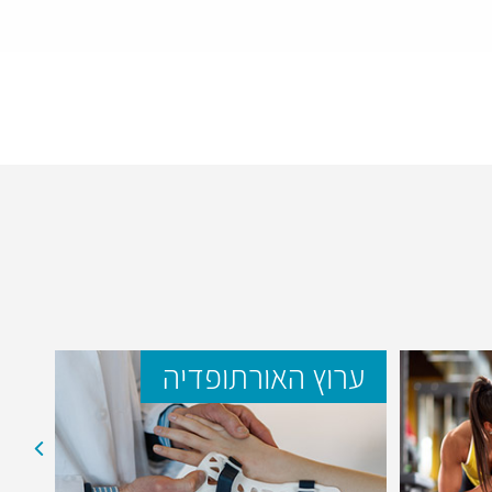
ערוץ האורתופדיה
ער