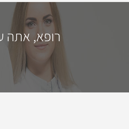
רופא, אתה ע