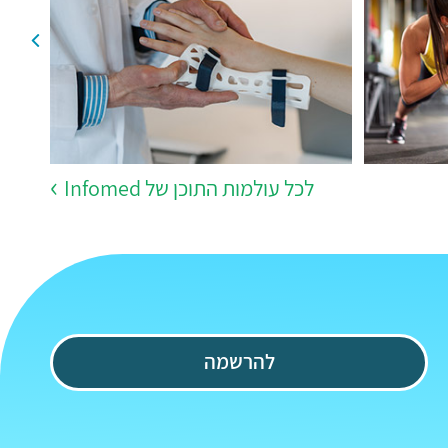
לכל עולמות התוכן של Infomed
להרשמה