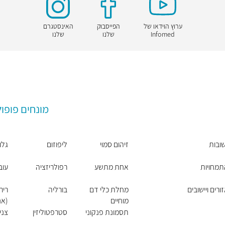
ערוץ הוידאו של
הפייסבוק
האינסטגרם
Infomed
שלנו
שלנו
מונחים פופול
ובות
זיהום סמוי
ליפוזום
גלוב
תמחויות
אחת מתשע
רפולריזציה
עוב
רים ויישובים
מחלת כלי דם
בורליה
ריר
מוחיים
(אנ
תסמונת פנקוני
סטרפטוליזין
צני