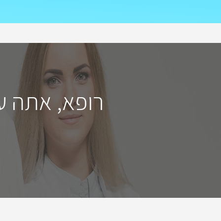
רופא, אתה ע