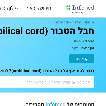
חיפוש רופאים
מילון רפוא
סוף
התפריט
אינפומד
מונחים
חבל הטבור
הראשי.
חבל הטבור (umbilical cord)
umbilical cord
זמן קריאה:
1 דקות
קרא עוד
רוצה להתייעץ על חבל הטבור (umbilical cord)? לתאום ייעוץ אישי עם המומחים שלנו:
המומחים של
med
Info
מסבירים: