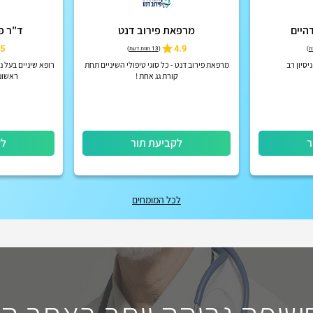
היים
מרפאת פירוב דנט
ד"ר פב
5
4.9
)
(
13 חוות דעת
)
יסיון רב
מרפאת פירוב דנט - כל סוגי טיפולי השיניים תחת
קורת גג אחת !
ראשונ
ר
לקביעת תור
לק
לכל המומחים