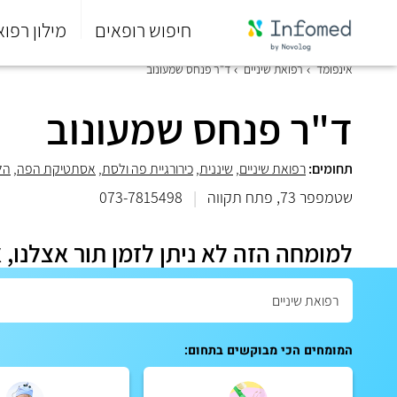
חיפוש רופאים
מילון רפוא
סוף
אינפומד
רפואת שיניים
ד"ר פנחס שמעונוב
התפריט
הראשי.
ד"ר פנחס שמעונוב
תחומים:
רפואת שיניים
,
שיננית
,
כירורגיית פה ולסת
,
אסתטיקת הפה
,
הל
שטמפפר 73, פתח תקווה
|
073-7815498
למומחה הזה לא ניתן לזמן תור אצלנו, 
המומחים הכי מבוקשים בתחום: