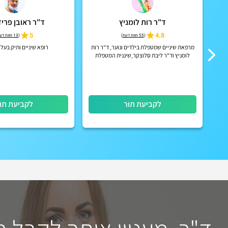
ד"ר רות לומניץ
ד"ר ראובן פריד
5
4.8
(
55 חוות דעת
)
(
13 חוות דעת
ך"
מרפאת שיניים שמטפלת בילדים ונוער, ד"ר רות
רופא שיניים ותיק בעל נ
לומניץ וד"ר ליבת סלוצקר,שיננית המטפלת
בילדים, נוער ומבוגרים
לקביעת תור
לקביעת תו