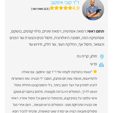
ד"ר קובי איסקוב
4.9
( 213 חוות דעת )
תחום ראשי:
רפואה אסתטית
,
רפואת שיניים
,
מילוי קמטים
,
בוטוקס
,
אסתטיקת הפה
,
חומצה היאלורונית
,
פיסול פנים והצערת עור הפנים
והצוואר
,
פיסול אף
,
החלקת העור
,
עור חלק
,
חידוש עור
חולון
,
קרית גת
פרטי
"הגעתי בהמלצת לקוחה של ד''ר קובי איסקוב. עם שאלה
ולהתייעצות, פגשתי צוות חם ומחבק, הוסבר לי הבעיה. ואת האפשרות
להגיע לפתרון ועל הצד הטוב ביותר, בלי היסוס קבענו תחילת טיפול
ויצאנו לדרך, הטיפולים היו ברמה מקצועית. מלווים בהסברים.ומעקב
אישי טלפוני על בסיס קבוע, מהטיפול הראשון וכל טיפול אחריו. ראיתי
את הבעיה מתרחקת ממני. הטיפולים הראו תוצאות... היום אחרי מס'
טיפולים ותוצאה רצויה אני מודה שאני מאושרת, שזכיתי להכיר רופא