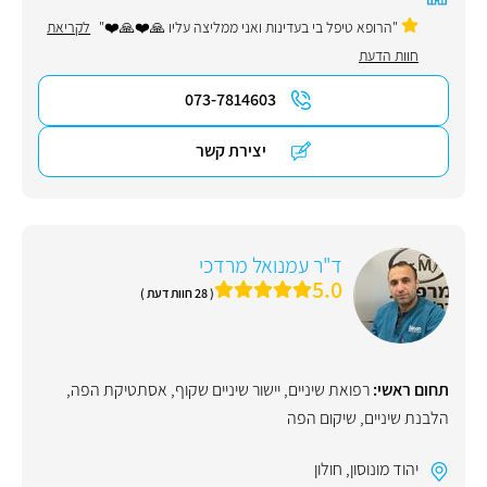
"הרופא טיפל בי בעדינות ואני ממליצה עליו 🙏❤️🙏❤️"
לקריאת
חוות הדעת
073-7814603
יצירת קשר
ד"ר עמנואל מרדכי
5.0
( 28 חוות דעת )
תחום ראשי:
רפואת שיניים
,
יישור שיניים שקוף
,
אסתטיקת הפה
,
הלבנת שיניים
,
שיקום הפה
יהוד מונוסון
,
חולון