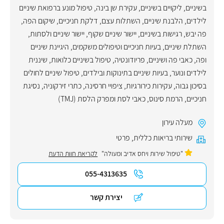
בשיניים
,
ליקויים בשיניים
,
עקירת שן בינה
,
טיפול מונע ברפואת שיניים
לילדים
,
הלבנת שיניים
,
השתלות עצם
,
דלקת חניכיים
,
שיקום הפה
,
פה יבש
,
רגישות בשיניים
,
יישור שיניים שקוף
,
יישור שיניים ולסתות
,
השתלת שיניים
,
בעיות חניכיים וטיפולים משקמים
,
היגיינת שיניים
ופה
,
כאבי פה ושיניים
,
פריודונטיה
,
טיפול בשיניים כלואות
,
שיננית
לילדים ונוער
,
בעיות שיניים בתינוקות ובילדים
,
טיפול שיניים לחולים
בסיכון גבוה
,
עקירות כירורגיות
,
ציפויי חרסינה
,
כתרי זירקוניה
,
נסיגת
חניכיים
,
הרמת סינוס
,
כאבי לסת ומפרק הלסת (TMJ)
מעלה עירון
שירותי בריאות כללית
,
פרטי
"טיפול שירות ויחס אדיב ומעולה"
לקריאת חוות הדעת
055-4313635
יצירת קשר