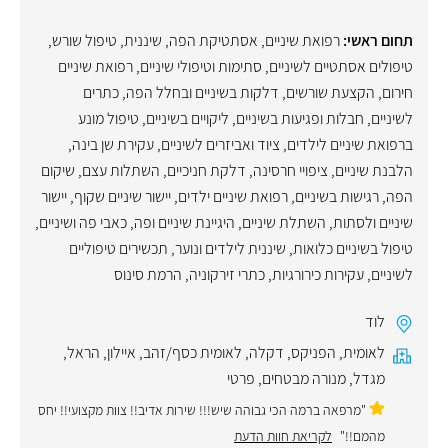
תחום ראשי:
רפואת שיניים
,
אסתטיקת הפה
,
שיננית
,
טיפול שורש
,
טיפולים אסתטיים לשיניים
,
סתימות וטיפולי שיניים
,
רפואת שיניים
חירום
,
הקצעת שורשים
,
דלקות בשיניים ובחלל הפה
,
כתרים
לשיניים
,
חבלות ופגיעות בשיניים
,
ליקויים בשיניים
,
טיפול מונע
ברפואת שיניים לילדים
,
ציוד ואביזרים לשיניים
,
עקירת שן בינה
,
הלבנת שיניים
,
ציפויי חרסינה
,
דלקת חניכיים
,
השתלות עצם
,
שיקום
הפה
,
רגישות בשיניים
,
רפואת שיניים ילדים
,
יישור שיניים שקוף
,
יישור
שיניים ולסתות
,
השתלת שיניים
,
היגיינת שיניים ופה
,
כאבי פה ושיניים
,
טיפול בשיניים כלואות
,
שיננית לילדים ונוער
,
תכשירים טיפוליים
לשיניים
,
עקירות כירורגיות
,
כתרי זירקוניה
,
הרמת סינוס
לוד
לאומית
,
הפניקס
,
דקלה
,
לאומית כסף/זהב
,
איילון
,
הראל
,
מגדל
,
מנורה מבטחים
,
פרטי
"מרפאה ברמה הכי גבוהה שיש!!! שירות אדיב!! צוות מקצועי!! יחס
מהמם!!"
לקריאת חוות הדעת