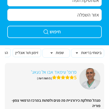
חיפוש
ביטוחי בריאות
שפות
זימון תור אונליין
הרופא
פרופ' עימאד אבו אל נעאג'
5
( 5 חוות דעת )
מנהל מחלקת כירורגיית פה פנים ולסתות במרכז הרפואי צפון-
פוריה