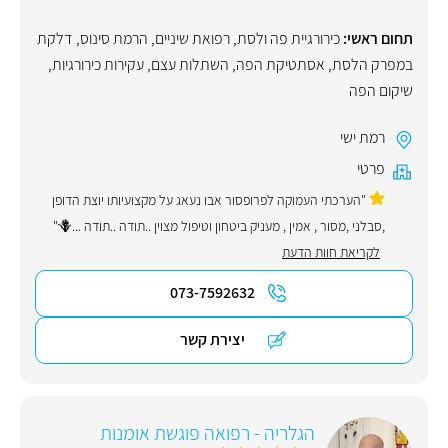
תחום ראשי:
כירורגיית פה ולסת
,
רפואת שיניים
,
הרמת סינוס
,
דלקת
במפרק הלסת
,
אסתטיקת הפה
,
השתלות עצם
,
עקירות כירורגיות
,
שיקום הפה
רמת ישי
פרטי
"הערכתי העמוקה לפרופסור אבו נעאג על מקצועיותו יוצת הדופן
,סבלני ,מסור , אמין , מעניק ביטחון וטיפול מצוין ..תודה ..תודה ...🪻"
לקריאת חוות הדעת
073-7592632
יצירת קשר
הגלריה - רפואה פוגשת אומנות