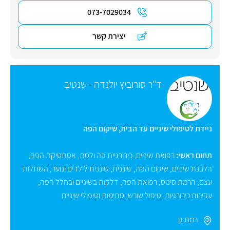
073-7029034
יצירת קשר
ד"ר סורוביץ יולנדה - שנטיב
ניידת לטיפולי שיניים עד הבית, שיקום הפה
תחום ראשי:
רפואת שיניים
,
כירורגיית פה ולסת
,
אסתטיקת הפה
,
הלבנת שיניים
,
שיקום הפה
,
שיננית
,
שיננית לילדים ונוער
,
השתלות
עצם
,
הרמת סינוס
,
רפואת הפה
,
דלקות בשיניים ובחלל הפה
,
עקירות כירורגיות
,
טיפול שורש
,
סתימות וטיפולי שיניים
רמת גן