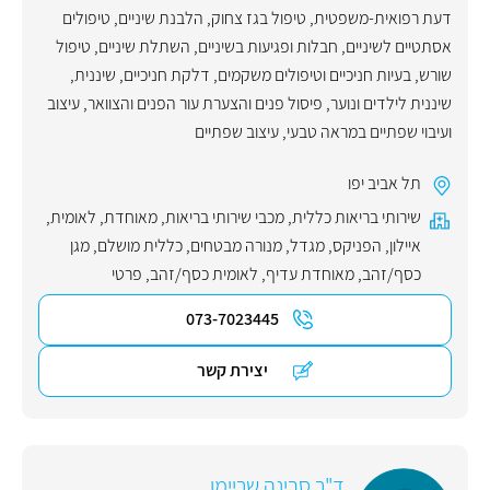
דעת רפואית-משפטית
,
טיפול בגז צחוק
,
הלבנת שיניים
,
טיפולים
אסתטיים לשיניים
,
חבלות ופגיעות בשיניים
,
השתלת שיניים
,
טיפול
שורש
,
בעיות חניכיים וטיפולים משקמים
,
דלקת חניכיים
,
שיננית
,
שיננית לילדים ונוער
,
פיסול פנים והצערת עור הפנים והצוואר
,
עיצוב
ועיבוי שפתיים במראה טבעי
,
עיצוב שפתיים
תל אביב יפו
שירותי בריאות כללית
,
מכבי שירותי בריאות
,
מאוחדת
,
לאומית
,
איילון
,
הפניקס
,
מגדל
,
מנורה מבטחים
,
כללית מושלם
,
מגן
כסף/זהב
,
מאוחדת עדיף
,
לאומית כסף/זהב
,
פרטי
073-7023445
יצירת קשר
ד"ר סבינה שריימן