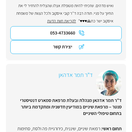
ואיש מדהים. שזכיתי להיות מטופלת אצלו.שהצליח להחזיר לי את
החיוך על פניי. תודה רבה ד''ר קובי איסקוב ולכל הצוות של משפחת
איסקוב ישר כח🙏♥️♥️♥️"
לקריאת חוות הדעת
053-4733660
יצירת קשר
ד"ר תמר אדהאן
ד"ר תמר אדהאן מנהלת ובעלת מרפאת סמארט דנטיסטרי
סנטר – מרפאת שיניים במודיעין חדשנית ומתקדמת ביותר
בתחום טיפולי השיניים
תחום ראשי:
רפואת שיניים
,
שיננית
,
כירורגיית פה ולסת
,
סתימות