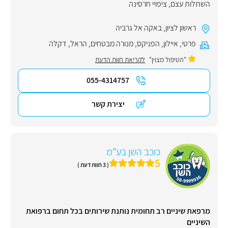
השתלות עצם
,
ציפויי חרסינה
ראשון לציון
,
באקה אל גרביה
פרטי
,
איילון
,
הפניקס
,
מנורה מבטחים
,
הראל
,
דקלה
"הטיפול מצוין"
לקריאת חוות הדעת
055-4314757
יצירת קשר
כוכב השן בע"מ
5
( 3 חוות דעת )
מרפאת שיניים רב תחומית נותנת שירותים בכל תחום ברפואת
השיניים