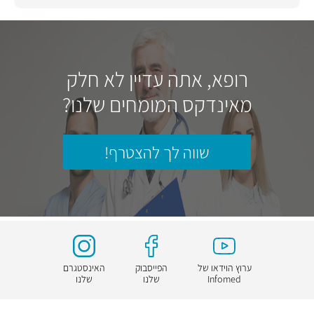
רופא, אתה עדיין לא חלק
מאינדקס המומחים שלנו?
שווה לך להצטרף!
ערוץ הוידאו של
הפייסבוק
האינסטגרם
Infomed
שלנו
שלנו