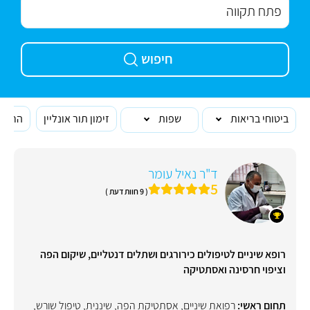
חיפוש
ביטוחי בריאות
שפות
זימון תור אונליין
הרופא
ד"ר נאיל עומר
5
( 9 חוות דעת )
רופא שיניים לטיפולים כירורגים ושתלים דנטליים, שיקום הפה
וציפוי חרסינה ואסתטיקה
תחום ראשי:
רפואת שיניים
,
אסתטיקת הפה
,
שיננית
,
טיפול שורש
,