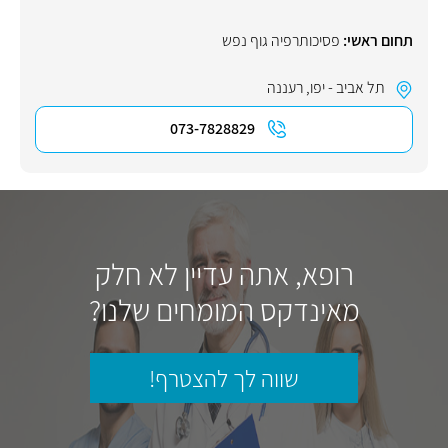
תחום ראשי:
פסיכותרפיה גוף נפש
תל אביב - יפו
,
רעננה
073-7828829
רופא, אתה עדיין לא חלק
מאינדקס המומחים שלנו?
שווה לך להצטרף!