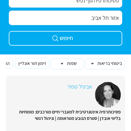
חיפוש
ביטוחי בריאות
שפות
זימון תור אונליין
הרופא
אביגיל טמיר
פסיכותרפיה אינטגרטיבית למעברי חיים מורכבים: מומחיות
בליווי אובדן | סטרס הנובע מטראומה | וניהול רגשי