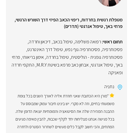
מטפלת רגשית בחרדות, ריפוי הכאב הפיזי דרך השורש הרגשי,
פרחי באך, טיפול אנרגטי (תדרים)
תחום ראשי:
רפואה משלימה
,
טיפול בכאב
,
דיכאון וחרדה
,
פסיכותרפיה
,
פסיכותרפיה גוף נפש
,
טיפול דרך האינטרנט
,
פסיכותרפיה גופנית - הוליסטית
,
טיפול בחרדה
,
אימון בריאותי
,
פרחי
באך
,
טיפול אנרגטי
,
אבחון כאב מרפא בשיטת M.R.Y
,
התקפי חרדה
ופאניקה
נתניה
"מורן היא הכתובת שאני חוזרת אליה לאורך השנים בכל צומת
משמעותי בחיים, וזה לא מקרי. יש בינינו חיבור עמוק שמבוסס על
ההבנה המהירה שלה את הסיטואציה והמומחיות יוצאת הדופן שלה.
בכל פגישה אנחנו מצליחות יחד לקלף שכבות, להבין מאיפה מגיעים
המתחים, והכי חשוב לקבל כלים מעשיים לשחרור הסטרס ולחזרה