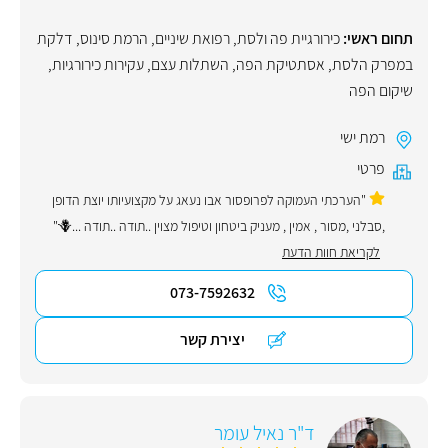
תחום ראשי:
כירורגיית פה ולסת
,
רפואת שיניים
,
הרמת סינוס
,
דלקת
במפרק הלסת
,
אסתטיקת הפה
,
השתלות עצם
,
עקירות כירורגיות
,
שיקום הפה
רמת ישי
פרטי
"הערכתי העמוקה לפרופסור אבו נעאג על מקצועיותו יוצת הדופן
,סבלני ,מסור , אמין , מעניק ביטחון וטיפול מצוין ..תודה ..תודה ...🪻"
לקריאת חוות הדעת
073-7592632
יצירת קשר
ד"ר נאיל עומר