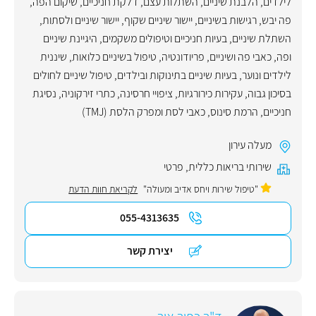
לילדים
,
הלבנת שיניים
,
השתלות עצם
,
דלקת חניכיים
,
שיקום הפה
,
פה יבש
,
רגישות בשיניים
,
יישור שיניים שקוף
,
יישור שיניים ולסתות
,
השתלת שיניים
,
בעיות חניכיים וטיפולים משקמים
,
היגיינת שיניים
ופה
,
כאבי פה ושיניים
,
פריודונטיה
,
טיפול בשיניים כלואות
,
שיננית
לילדים ונוער
,
בעיות שיניים בתינוקות ובילדים
,
טיפול שיניים לחולים
בסיכון גבוה
,
עקירות כירורגיות
,
ציפויי חרסינה
,
כתרי זירקוניה
,
נסיגת
חניכיים
,
הרמת סינוס
,
כאבי לסת ומפרק הלסת (TMJ)
מעלה עירון
שירותי בריאות כללית
,
פרטי
"טיפול שירות ויחס אדיב ומעולה"
לקריאת חוות הדעת
055-4313635
יצירת קשר