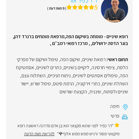
ד"ר כפיר אור
5
( 9 חוות דעת )
רופא שיניים - מומחה בשיקום הפה,מרפאת מומחים ברנרד דהן,
בוגר הדסה ירושלים, , מרכז רפואי רמב״ם ,
תחום ראשי:
רפואת שיניים
,
שיקום הפה
,
טיפול ושיקום של מפרקי
הלסת
,
ציפויי חרסינה
,
ליקויים בשיניים
,
כתרים לשיניים
,
אסתטיקת
הפה
,
טיפולים אסתטיים לשיניים
,
ניתוח חניכיים
,
השתלות עצם
,
השתלת שיניים
,
כתרי זירקוניה
,
הרמת סינוס
,
טיפול שורש
,
יישור
שיניים ולסתות
,
שיננית
,
הקצעת שורשים
חיפה
פרטי
"דר כפיר לפני שהוא מקצועי הוא בן אדם מדרגה ראשונה רופא
מיקצועי מסור ורגיש ממש ממש אלוף🌹"
לקריאת חוות הדעת