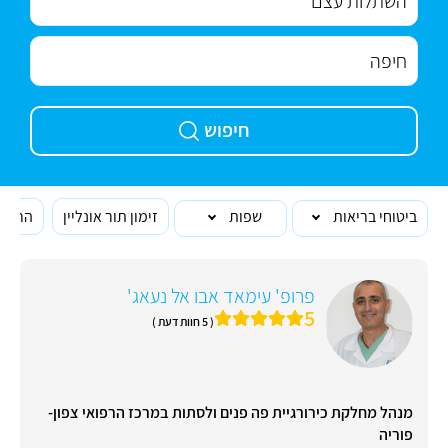
חיפוש
ביטוחי בריאות
שפות
זימון תור אונליין
הרופא
פרופ' עימאד אבו אל נעאג'
5
( 5 חוות דעת )
מנהל מחלקת כירורגיית פה פנים ולסתות במרכז הרפואי צפון-
פוריה