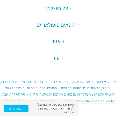
על אינפומד
רופאים פופולאריים
אזור
עיר
פורטל אינפומד הינו פורטל רפואה המכיל תכנים בתחומי בריאות, מידע על מחלות, בדיקות,
ניתוחים, תרופות ומונחי רפואה. כל המידע, העזרים והתכנים המופיעים בפורטל נועדו
למטרת אינפורמציה בלבד ואינם מהווים המלצה רפואית, חוות דעת או תחליף להתייעצות
עם מומחה. שימוש בפורטל אינו מחליף את אחריות המשתמש והגולש לקבלת ייעוץ על ידי
האתר משתמש בעוגיות (Cookies)
גורם רפואי מוסמך ובכפוף לתנאי השימוש בפורטל.
לשיפור חוויית הגלישה.
למדיניות
הבנתי, תודה
הפרטיות