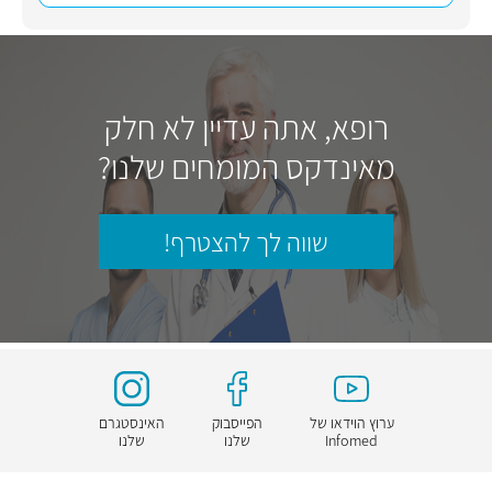
רופא, אתה עדיין לא חלק
מאינדקס המומחים שלנו?
שווה לך להצטרף!
ערוץ הוידאו של
הפייסבוק
האינסטגרם
Infomed
שלנו
שלנו