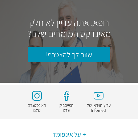
רופא, אתה עדיין לא חלק
מאינדקס המומחים שלנו?
שווה לך להצטרף!
ערוץ הוידאו של
הפייסבוק
האינסטגרם
Infomed
שלנו
שלנו
על אינפומד