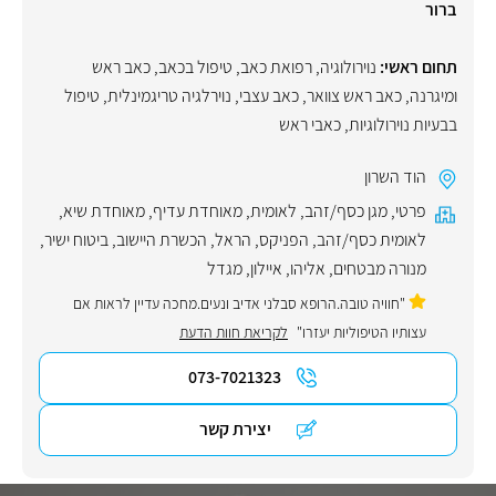
ברור
תחום ראשי:
נוירולוגיה
,
רפואת כאב
,
טיפול בכאב
,
כאב ראש
ומיגרנה
,
כאב ראש צוואר
,
כאב עצבי
,
נוירלגיה טריגמינלית
,
טיפול
בבעיות נוירולוגיות
,
כאבי ראש
הוד השרון
פרטי
,
מגן כסף/זהב
,
לאומית
,
מאוחדת עדיף
,
מאוחדת שיא
,
לאומית כסף/זהב
,
הפניקס
,
הראל
,
הכשרת היישוב
,
ביטוח ישיר
,
מנורה מבטחים
,
אליהו
,
איילון
,
מגדל
"חוויה טובה.הרופא סבלני אדיב ונעים.מחכה עדיין לראות אם
עצותיו הטיפוליות יעזרו"
לקריאת חוות הדעת
073-7021323
יצירת קשר